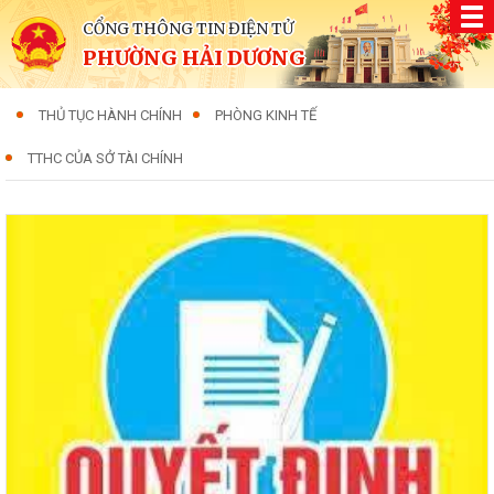
CỔNG THÔNG TIN ĐIỆN TỬ
PHƯỜNG HẢI DƯƠNG
THỦ TỤC HÀNH CHÍNH
PHÒNG KINH TẾ
TTHC CỦA SỞ TÀI CHÍNH