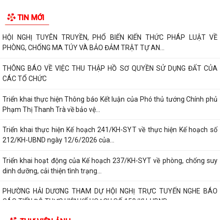
TIN MỚI
HỘI NGHỊ TUYÊN TRUYỀN, PHỔ BIẾN KIẾN THỨC PHÁP LUẬT VỀ
PHÒNG, CHỐNG MA TÚY VÀ BẢO ĐẢM TRẬT TỰ AN...
THÔNG BÁO VỀ VIỆC THU THẬP HỒ SƠ QUYỀN SỬ DỤNG ĐẤT CỦA
CÁC TỔ CHỨC
Triển khai thực hiện Thông báo Kết luận của Phó thủ tướng Chính phủ
Phạm Thị Thanh Trà về bảo vệ...
Triển khai thực hiện Kế hoạch 241/KH-SYT về thực hiện Kế hoạch số
212/KH-UBND ngày 12/6/2026 của...
Triển khai hoạt động của Kế hoạch 237/KH-SYT về phòng, chống suy
dinh dưỡng, cải thiện tình trạng...
PHƯỜNG HẢI DƯƠNG THAM DỰ HỘI NGHỊ TRỰC TUYẾN NGHE BÁO
CÁO TIẾN ĐỘ THỰC HIỆN KẾ HOẠCH SỐ 150/KH-UBND