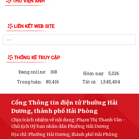
THƯ VIỆN ẢNH
LIÊN KẾT WEB SITE