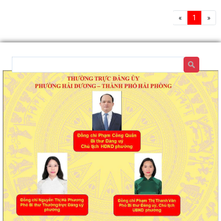
«
1
»