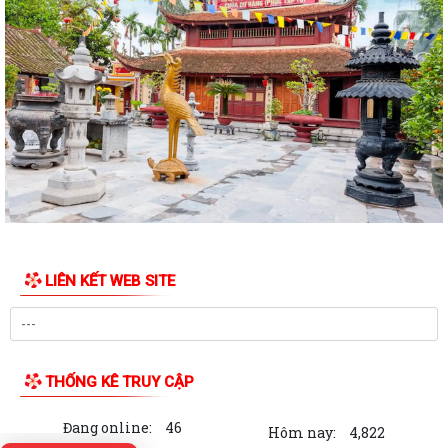
LIÊN KẾT WEB SITE
THỐNG KÊ TRUY CẬP
Đang online:
46
Hôm nay:
4,822