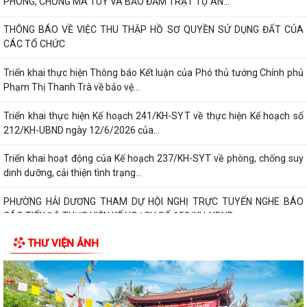
PHÒNG, CHỐNG MA TÚY VÀ BẢO ĐẢM TRẬT TỰ AN...
THÔNG BÁO VỀ VIỆC THU THẬP HỒ SƠ QUYỀN SỬ DỤNG ĐẤT CỦA
CÁC TỔ CHỨC
Triển khai thực hiện Thông báo Kết luận của Phó thủ tướng Chính phủ
Phạm Thị Thanh Trà về bảo vệ...
Triển khai thực hiện Kế hoạch 241/KH-SYT về thực hiện Kế hoạch số
212/KH-UBND ngày 12/6/2026 của...
Triển khai hoạt động của Kế hoạch 237/KH-SYT về phòng, chống suy
dinh dưỡng, cải thiện tình trạng...
PHƯỜNG HẢI DƯƠNG THAM DỰ HỘI NGHỊ TRỰC TUYẾN NGHE BÁO
CÁO TIẾN ĐỘ THỰC HIỆN KẾ HOẠCH SỐ 150/KH-UBND
THƯ VIỆN ẢNH