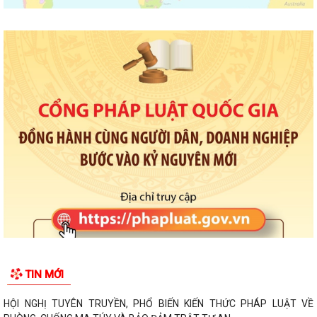
TIN MỚI
HỘI NGHỊ TUYÊN TRUYỀN, PHỔ BIẾN KIẾN THỨC PHÁP LUẬT VỀ