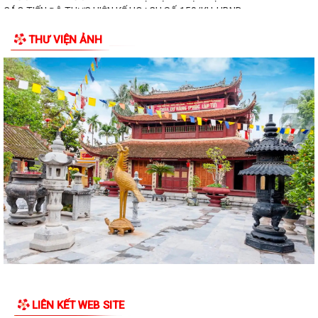
CÁO TIẾN ĐỘ THỰC HIỆN KẾ HOẠCH SỐ 150/KH-UBND
THƯ VIỆN ẢNH
LIÊN KẾT WEB SITE