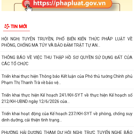
TIN MỚI
HỘI NGHỊ TUYÊN TRUYỀN, PHỔ BIẾN KIẾN THỨC PHÁP LUẬT VỀ
PHÒNG, CHỐNG MA TÚY VÀ BẢO ĐẢM TRẬT TỰ AN...
THÔNG BÁO VỀ VIỆC THU THẬP HỒ SƠ QUYỀN SỬ DỤNG ĐẤT CỦA
CÁC TỔ CHỨC
Triển khai thực hiện Thông báo Kết luận của Phó thủ tướng Chính phủ
Phạm Thị Thanh Trà về bảo vệ...
Triển khai thực hiện Kế hoạch 241/KH-SYT về thực hiện Kế hoạch số
212/KH-UBND ngày 12/6/2026 của...
Triển khai hoạt động của Kế hoạch 237/KH-SYT về phòng, chống suy
dinh dưỡng, cải thiện tình trạng...
PHƯỜNG HẢI DƯƠNG THAM DỰ HỘI NGHỊ TRỰC TUYẾN NGHE BÁO