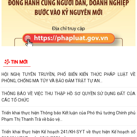
TIN MỚI
HỘI NGHỊ TUYÊN TRUYỀN, PHỔ BIẾN KIẾN THỨC PHÁP LUẬT VỀ
PHÒNG, CHỐNG MA TÚY VÀ BẢO ĐẢM TRẬT TỰ AN...
THÔNG BÁO VỀ VIỆC THU THẬP HỒ SƠ QUYỀN SỬ DỤNG ĐẤT CỦA
CÁC TỔ CHỨC
Triển khai thực hiện Thông báo Kết luận của Phó thủ tướng Chính phủ
Phạm Thị Thanh Trà về bảo vệ...
Triển khai thực hiện Kế hoạch 241/KH-SYT về thực hiện Kế hoạch số