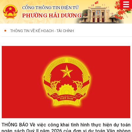
CỔNG THÔNG TIN ĐIỆN TỬ
PHƯỜNG HẢI DƯƠNG
THÔNG TIN VỀ KẾ HOẠCH - TÀI CHÍNH
THÔNG BÁO Về việc công khai tình hình thực hiện dự toán
ngân sách Quý II năm 2026 của đơn vị dự toán Văn phòng