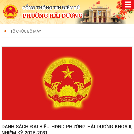
CỔNG THÔNG TIN ĐIỆN TỬ
PHƯỜNG HẢI DƯƠNG
TỔ CHỨC BỘ MÁY
DANH SÁCH ĐẠI BIỂU HĐND PHƯỜNG HẢI DƯƠNG KHOÁ II,
NHIỆM KỲ 2026-2031