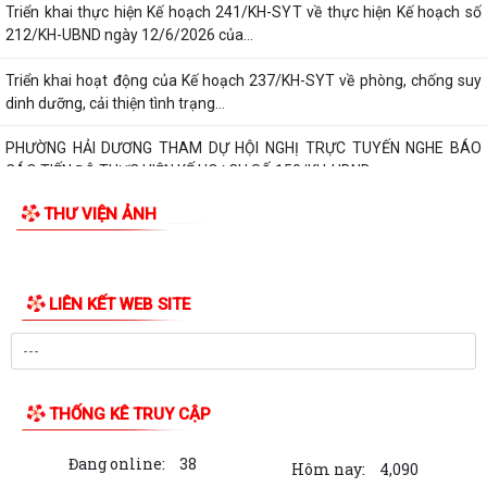
Triển khai thực hiện Kế hoạch 241/KH-SYT về thực hiện Kế hoạch số
212/KH-UBND ngày 12/6/2026 của...
Triển khai hoạt động của Kế hoạch 237/KH-SYT về phòng, chống suy
dinh dưỡng, cải thiện tình trạng...
PHƯỜNG HẢI DƯƠNG THAM DỰ HỘI NGHỊ TRỰC TUYẾN NGHE BÁO
CÁO TIẾN ĐỘ THỰC HIỆN KẾ HOẠCH SỐ 150/KH-UBND
THƯ VIỆN ẢNH