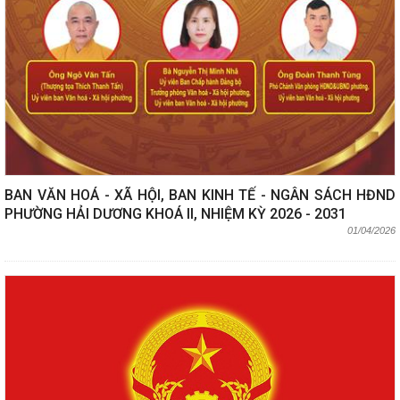
BAN VĂN HOÁ - XÃ HỘI, BAN KINH TẾ - NGÂN SÁCH HĐND
PHƯỜNG HẢI DƯƠNG KHOÁ II, NHIỆM KỲ 2026 - 2031
01/04/2026