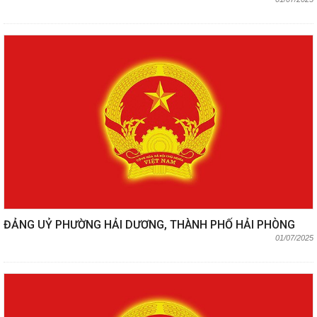
ĐẢNG UỶ PHƯỜNG HẢI DƯƠNG, THÀNH PHỐ HẢI PHÒNG
01/07/2025