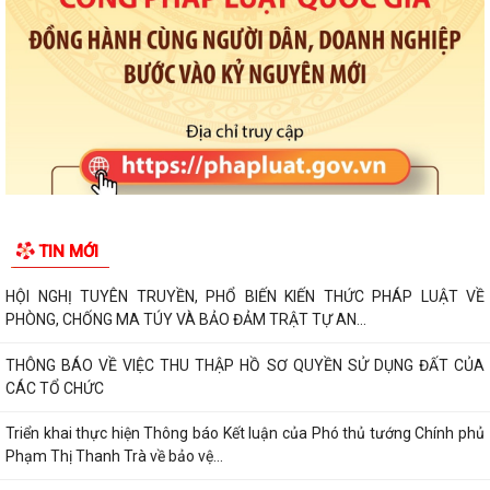
TIN MỚI
HỘI NGHỊ TUYÊN TRUYỀN, PHỔ BIẾN KIẾN THỨC PHÁP LUẬT VỀ
PHÒNG, CHỐNG MA TÚY VÀ BẢO ĐẢM TRẬT TỰ AN...
THÔNG BÁO VỀ VIỆC THU THẬP HỒ SƠ QUYỀN SỬ DỤNG ĐẤT CỦA
CÁC TỔ CHỨC
Triển khai thực hiện Thông báo Kết luận của Phó thủ tướng Chính phủ
Phạm Thị Thanh Trà về bảo vệ...