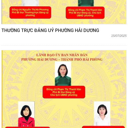
THƯỜNG TRỰC ĐẢNG UỶ PHƯỜNG HẢI DƯƠNG
15/07/2025