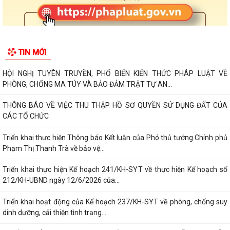
TIN MỚI
HỘI NGHỊ TUYÊN TRUYỀN, PHỔ BIẾN KIẾN THỨC PHÁP LUẬT VỀ
PHÒNG, CHỐNG MA TÚY VÀ BẢO ĐẢM TRẬT TỰ AN...
THÔNG BÁO VỀ VIỆC THU THẬP HỒ SƠ QUYỀN SỬ DỤNG ĐẤT CỦA
CÁC TỔ CHỨC
Triển khai thực hiện Thông báo Kết luận của Phó thủ tướng Chính phủ
Phạm Thị Thanh Trà về bảo vệ...
Triển khai thực hiện Kế hoạch 241/KH-SYT về thực hiện Kế hoạch số
212/KH-UBND ngày 12/6/2026 của...
Triển khai hoạt động của Kế hoạch 237/KH-SYT về phòng, chống suy
dinh dưỡng, cải thiện tình trạng...