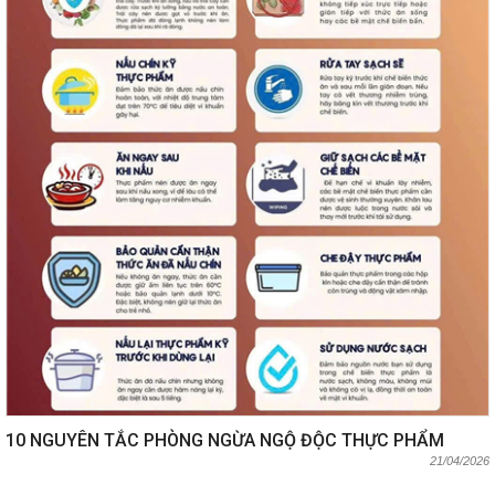
10 NGUYÊN TẮC PHÒNG NGỪA NGỘ ĐỘC THỰC PHẨM
21/04/2026