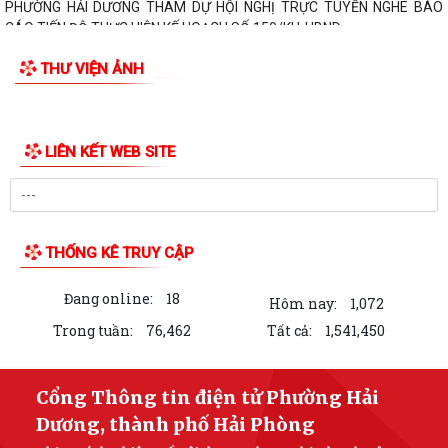
PHƯỜNG HẢI DƯƠNG THAM DỰ HỘI NGHỊ TRỰC TUYẾN NGHE BÁO
CÁO TIẾN ĐỘ THỰC HIỆN KẾ HOẠCH SỐ 150/KH-UBND
THƯ VIỆN ẢNH
LIÊN KẾT WEB SITE
THỐNG KÊ TRUY CẬP
Đang online:
18
Hôm nay:
1,072
Trong tuần:
76,462
Tất cả:
1,541,450
Cổng Thông tin điện tử Phường Hải
Dương, thành phố Hải Phòng