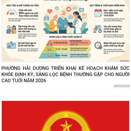
PHƯỜNG HẢI DƯƠNG TRIỂN KHAI KẾ HOẠCH KHÁM SỨC
KHỎE ĐỊNH KỲ, SÀNG LỌC BỆNH THƯỜNG GẶP CHO NGƯỜI
CAO TUỔI NĂM 2026
08/05/2026