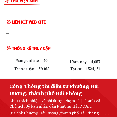
THƯ VIỆN ẢNH
LIÊN KẾT WEB SITE