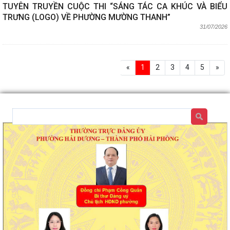
TUYÊN TRUYỀN CUỘC THI “SÁNG TÁC CA KHÚC VÀ BIỂU
TRƯNG (LOGO) VỀ PHƯỜNG MƯỜNG THANH”
31/07/2026
«
1
2
3
4
5
»