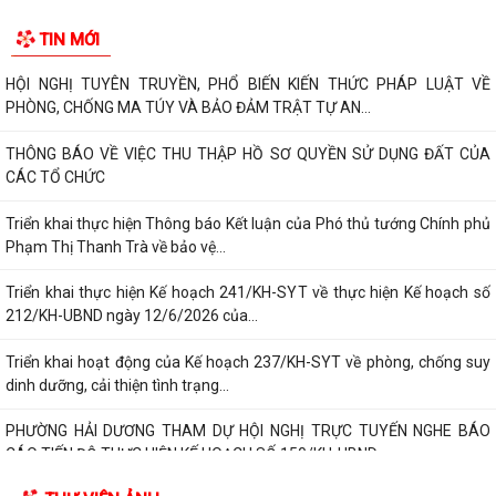
TIN MỚI
HỘI NGHỊ TUYÊN TRUYỀN, PHỔ BIẾN KIẾN THỨC PHÁP LUẬT VỀ
PHÒNG, CHỐNG MA TÚY VÀ BẢO ĐẢM TRẬT TỰ AN...
THÔNG BÁO VỀ VIỆC THU THẬP HỒ SƠ QUYỀN SỬ DỤNG ĐẤT CỦA
CÁC TỔ CHỨC
Triển khai thực hiện Thông báo Kết luận của Phó thủ tướng Chính phủ
Phạm Thị Thanh Trà về bảo vệ...
Triển khai thực hiện Kế hoạch 241/KH-SYT về thực hiện Kế hoạch số
212/KH-UBND ngày 12/6/2026 của...
Triển khai hoạt động của Kế hoạch 237/KH-SYT về phòng, chống suy
dinh dưỡng, cải thiện tình trạng...
PHƯỜNG HẢI DƯƠNG THAM DỰ HỘI NGHỊ TRỰC TUYẾN NGHE BÁO
CÁO TIẾN ĐỘ THỰC HIỆN KẾ HOẠCH SỐ 150/KH-UBND