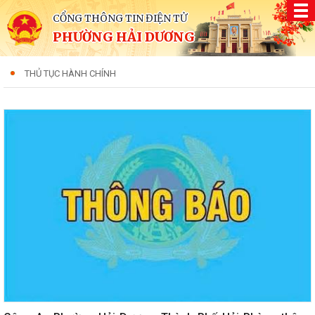
CỔNG THÔNG TIN ĐIỆN TỬ
PHƯỜNG HẢI DƯƠNG
THỦ TỤC HÀNH CHÍNH