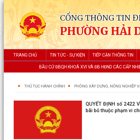
CỔNG THÔNG TIN Đ
PHƯỜNG HẢI 
TRANG CHỦ
TIN TỨC - SỰ KIỆN
TIẾP CẬN THÔNG TIN
BẦU CỬ ĐBQH KHOÁ XVI VÀ ĐB HĐND CÁC CẤP NHIỆ
THỦ TỤC HÀNH CHÍNH
PHÒNG XÂY DỰNG, NÔNG NGHIỆP 
QUYẾT ĐỊNH số 2422 Về 
bãi bỏ thuộc phạm vi c