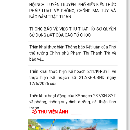
HỘI NGHỊ TUYÊN TRUYỀN, PHỔ BIẾN KIẾN THỨC
PHÁP LUẬT VỀ PHÒNG, CHỐNG MA TÚY VÀ
BẢO ĐẢM TRẬT TỰ AN...
THÔNG BÁO VỀ VIỆC THU THẬP HỒ SƠ QUYỀN
SỬ DỤNG ĐẤT CỦA CÁC TỔ CHỨC
Triển khai thực hiện Thông báo Kết luận của Phó
thủ tướng Chính phủ Phạm Thị Thanh Trà về
bảo vệ...
Triển khai thực hiện Kế hoạch 241/KH-SYT về
thực hiện Kế hoạch số 212/KH-UBND ngày
12/6/2026 của...
Triển khai hoạt động của Kế hoạch 237/KH-SYT
về phòng, chống suy dinh dưỡng, cải thiện tình
trạng...
THƯ VIỆN ẢNH
PHƯỜNG HẢI DƯƠNG THAM DỰ HỘI NGHỊ TRỰC
TUYẾN NGHE BÁO CÁO TIẾN ĐỘ THỰC HIỆN KẾ