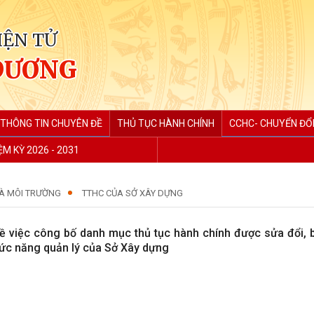
IỆN TỬ
DƯƠNG
THÔNG TIN CHUYÊN ĐỀ
THỦ TỤC HÀNH CHÍNH
CCHC- CHUYỂN ĐỔI
M KỲ 2026 - 2031
VÀ MÔI TRƯỜNG
TTHC CỦA SỞ XÂY DỰNG
việc công bố danh mục thủ tục hành chính được sửa đổi, b
hức năng quản lý của Sở Xây dựng