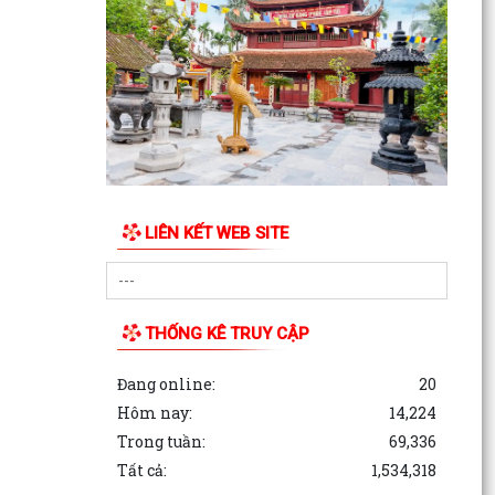
HOẠCH SỐ 150/KH-UBND
LIÊN KẾT WEB SITE
THỐNG KÊ TRUY CẬP
Đang online:
20
Hôm nay:
14,224
Trong tuần:
69,336
Tất cả:
1,534,318