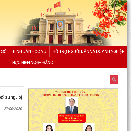
 SỐ
BÌNH DÂN HỌC VỤ
HỖ TRỢ NGƯỜI DÂN VÀ DOANH NGHIỆP
THỰC HIỆN NQĐH ĐẢNG
ổ sung, bị
27/06/2026