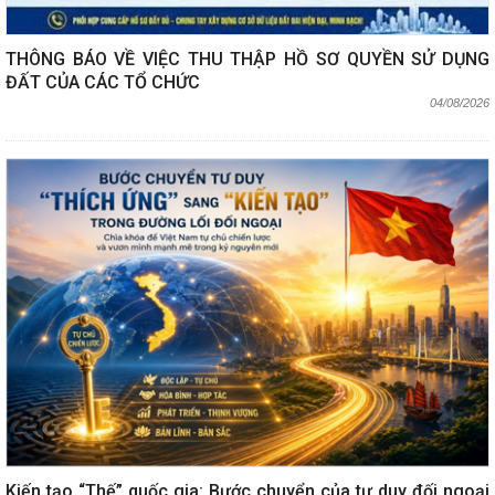
THÔNG BÁO VỀ VIỆC THU THẬP HỒ SƠ QUYỀN SỬ DỤNG
ĐẤT CỦA CÁC TỔ CHỨC
04/08/2026
Kiến tạo “Thế” quốc gia: Bước chuyển của tư duy đối ngoại