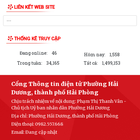
LIÊN KẾT WEB SITE
THỐNG KÊ TRUY CẬP
Đang online:
46
Hôm nay:
1,558
Trong tuần:
34,165
Tất cả:
1,499,153
Cổng Thông tin điện tử Phường Hải
Dương, thành phố Hải Phòng
Chịu trách nhiệm về nội dung: Phạm Thị Thanh Vân -
Chủ tịch Uỷ ban nhân dân Phường Hải Dương
Địa chỉ: Phường Hải Dương, thành phố Hải Phòng
Điện thoại: 0982.557.668
Email:
Đang cập nhật