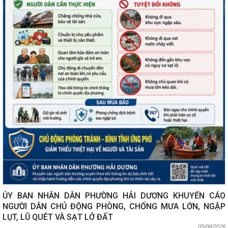
ỦY BAN NHÂN DÂN PHƯỜNG HẢI DƯƠNG KHUYẾN CÁO
NGƯỜI DÂN CHỦ ĐỘNG PHÒNG, CHỐNG MƯA LỚN, NGẬP
LỤT, LŨ QUÉT VÀ SẠT LỞ ĐẤT
05/08/2026