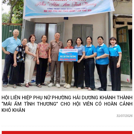
HỘI LIÊN HIỆP PHỤ NỮ PHƯỜNG HẢI DƯƠNG KHÁNH THÀNH
“MÁI ẤM TÌNH THƯƠNG” CHO HỘI VIÊN CÓ HOÀN CẢNH
KHÓ KHĂN
31/07/2026