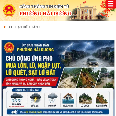
CỔNG THÔNG TIN ĐIỆN TỬ
PHƯỜNG HẢI DƯƠNG
CHỈ ĐẠO ĐIỀU HÀNH