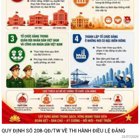
QUY ĐỊNH SỐ 208-QĐ/TW VỀ THI HÀNH ĐIỀU LỆ ĐẢNG
31/07/2026