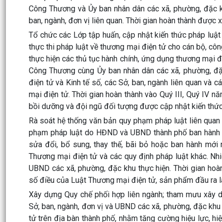
Công Thương và Ủy ban nhân dân các xã, phường, đặc k
ban, ngành, đơn vị liên quan. Thời gian hoàn thành được 
Tổ chức các Lớp tập huấn, cập nhật kiến thức pháp luật
thực thi pháp luật về thương mại điện tử cho cán bộ, cô
thực hiện các thủ tục hành chính, ứng dụng thương mại đ
Công Thương cùng Ủy ban nhân dân các xã, phường, đặ
điện tử và Kinh tế số, các Sở, ban, ngành liên quan và
mại điện tử. Thời gian hoàn thành vào Quý III, Quý IV nă
bồi dưỡng và đội ngũ đối tượng được cập nhật kiến thức
Rà soát hệ thống văn bản quy phạm pháp luật liên quan 
phạm pháp luật do HĐND và UBND thành phố ban hành c
sửa đổi, bổ sung, thay thế, bãi bỏ hoặc ban hành mới
Thương mại điện tử và các quy định pháp luật khác. Nh
UBND các xã, phường, đặc khu thực hiện. Thời gian hoàn
số điều của Luật Thương mại điện tử, sản phẩm đầu ra là 
Xây dựng Quy chế phối hợp liên ngành; tham mưu xây dự
Sở, ban, ngành, đơn vị và UBND các xã, phường, đặc khu
tử trên địa bàn thành phố, nhằm tăng cường hiệu lực, hi