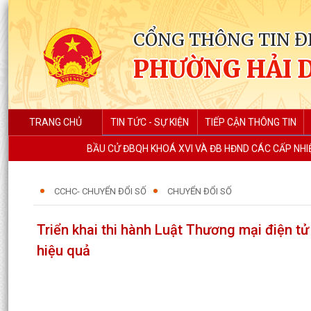
CỔNG THÔNG TIN Đ
PHƯỜNG HẢI 
TRANG CHỦ
TIN TỨC - SỰ KIỆN
TIẾP CẬN THÔNG TIN
BẦU CỬ ĐBQH KHOÁ XVI VÀ ĐB HĐND CÁC CẤP NHIỆ
CCHC- CHUYỂN ĐỔI SỐ
CHUYỂN ĐỔI SỐ
Triển khai thi hành Luật Thương mại điện tử
hiệu quả