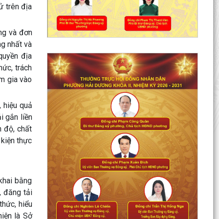
 trên địa
ơng và đơn
ng nhất và
quyền địa
hức, trách
am gia vào
, hiệu quả
i gắn liền
 độ, chất
 kiện thực
khai bằng
, đăng tải
thức, hiểu
hiện là Sở