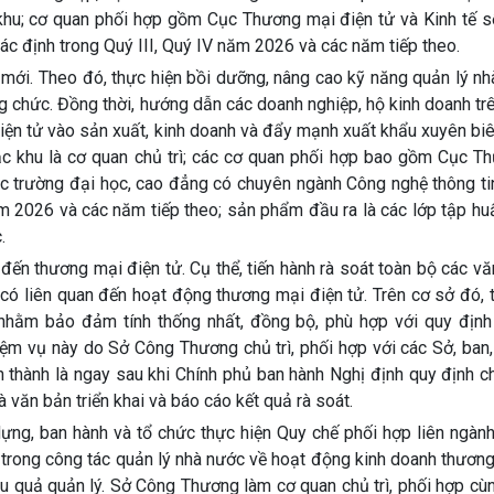
hu; cơ quan phối hợp gồm Cục Thương mại điện tử và Kinh tế số
xác định trong Quý III, Quý IV năm 2026 và các năm tiếp theo.
 mới. Theo đó, thực hiện bồi dưỡng, nâng cao kỹ năng quản lý n
ng chức. Đồng thời, hướng dẫn các doanh nghiệp, hộ kinh doanh tr
iện tử vào sản xuất, kinh doanh và đẩy mạnh xuất khẩu xuyên biê
c khu là cơ quan chủ trì; các cơ quan phối hợp bao gồm Cục T
 các trường đại học, cao đẳng có chuyên ngành Công nghệ thông t
m 2026 và các năm tiếp theo; sản phẩm đầu ra là các lớp tập huấn
.
đến thương mại điện tử. Cụ thể, tiến hành rà soát toàn bộ các v
ó liên quan đến hoạt động thương mại điện tử. Trên cơ sở đó,
 nhằm bảo đảm tính thống nhất, đồng bộ, phù hợp với quy định
iệm vụ này do Sở Công Thương chủ trì, phối hợp với các Sở, ban
 thành là ngay sau khi Chính phủ ban hành Nghị định quy định ch
văn bản triển khai và báo cáo kết quả rà soát.
ng, ban hành và tổ chức thực hiện Quy chế phối hợp liên ngành
 trong công tác quản lý nhà nước về hoạt động kinh doanh thươn
ệu quả quản lý. Sở Công Thương làm cơ quan chủ trì, phối hợp cù