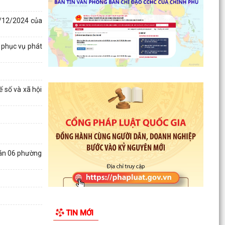
2/12/2024 của
HỘI NGHỊ TUYÊN TRUYỀN, PHỔ BIẾN KIẾN THỨC
PHÁP LUẬT VỀ PHÒNG, CHỐNG MA TÚY VÀ
 phục vụ phát
BẢO ĐẢM TRẬT TỰ AN...
THÔNG BÁO VỀ VIỆC THU THẬP HỒ SƠ QUYỀN
SỬ DỤNG ĐẤT CỦA CÁC TỔ CHỨC
 số và xã hội
Triển khai thực hiện Thông báo Kết luận của Phó
thủ tướng Chính phủ Phạm Thị Thanh Trà về
bảo vệ...
Triển khai thực hiện Kế hoạch 241/KH-SYT về
 án 06 phường
thực hiện Kế hoạch số 212/KH-UBND ngày
12/6/2026 của...
Triển khai hoạt động của Kế hoạch 237/KH-SYT
về phòng, chống suy dinh dưỡng, cải thiện tình
TIN MỚI
trạng...