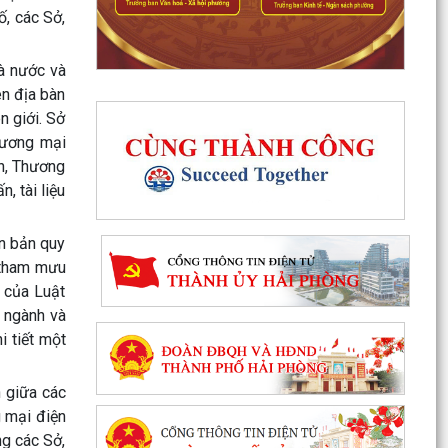
, các Sở,
hà nước và
ên địa bàn
n giới. Sở
hương mại
in, Thương
, tài liệu
ăn bản quy
 tham mưu
 của Luật
, ngành và
i tiết một
 giữa các
g mại điện
ng các Sở,