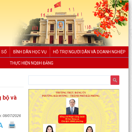
 SỐ
BÌNH DÂN HỌC VỤ
HỖ TRỢ NGƯỜI DÂN VÀ DOANH NGHIỆP
THỰC HIỆN NQĐH ĐẢNG
g bộ và
08/07/2026