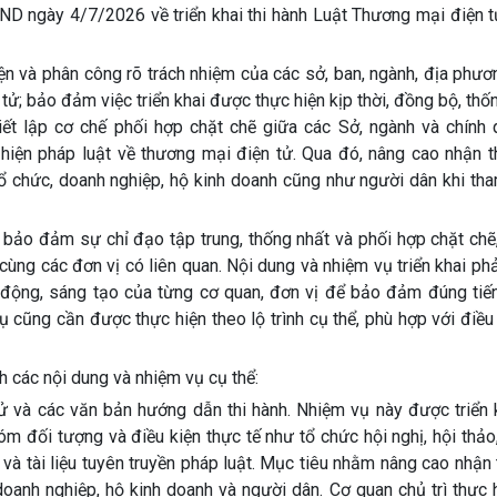
ngày 4/7/2026 về triển khai thi hành Luật Thương mại điện tử
iện và phân công rõ trách nhiệm của các sở, ban, ngành, địa phư
 tử; bảo đảm việc triển khai được thực hiện kịp thời, đồng bộ, thố
iết lập cơ chế phối hợp chặt chẽ giữa các Sở, ngành và chính 
 hiện pháp luật về thương mại điện tử. Qua đó, nâng cao nhận t
tổ chức, doanh nghiệp, hộ kinh doanh cũng như người dân khi th
 bảo đảm sự chỉ đạo tập trung, thống nhất và phối hợp chặt chẽ
ùng các đơn vị có liên quan. Nội dung và nhiệm vụ triển khai phả
 động, sáng tạo của từng cơ quan, đơn vị để bảo đảm đúng tiến
vụ cũng cần được thực hiện theo lộ trình cụ thể, phù hợp với điều
 các nội dung và nhiệm vụ cụ thể:
ử và các văn bản hướng dẫn thi hành. Nhiệm vụ này được triển 
óm đối tượng và điều kiện thực tế như tổ chức hội nghị, hội thảo
 và tài liệu tuyên truyền pháp luật. Mục tiêu nhằm nâng cao nhận 
doanh nghiệp, hộ kinh doanh và người dân. Cơ quan chủ trì thực 