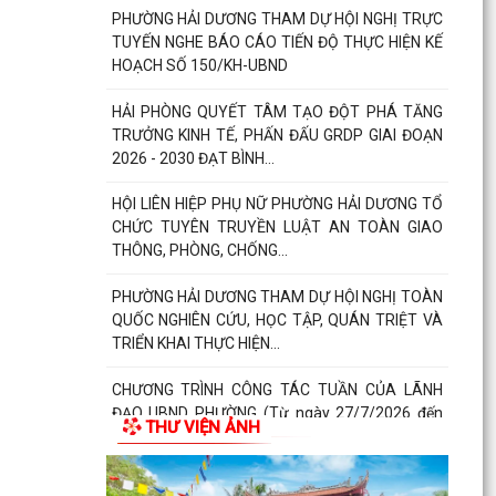
PHƯỜNG HẢI DƯƠNG THAM DỰ HỘI NGHỊ TRỰC
TUYẾN NGHE BÁO CÁO TIẾN ĐỘ THỰC HIỆN KẾ
HOẠCH SỐ 150/KH-UBND
HẢI PHÒNG QUYẾT TÂM TẠO ĐỘT PHÁ TĂNG
TRƯỞNG KINH TẾ, PHẤN ĐẤU GRDP GIAI ĐOẠN
2026 - 2030 ĐẠT BÌNH...
HỘI LIÊN HIỆP PHỤ NỮ PHƯỜNG HẢI DƯƠNG TỔ
CHỨC TUYÊN TRUYỀN LUẬT AN TOÀN GIAO
THÔNG, PHÒNG, CHỐNG...
PHƯỜNG HẢI DƯƠNG THAM DỰ HỘI NGHỊ TOÀN
QUỐC NGHIÊN CỨU, HỌC TẬP, QUÁN TRIỆT VÀ
TRIỂN KHAI THỰC HIỆN...
CHƯƠNG TRÌNH CÔNG TÁC TUẦN CỦA LÃNH
ĐẠO UBND PHƯỜNG (Từ ngày 27/7/2026 đến
THƯ VIỆN ẢNH
ngày 02/8/2026)
PHƯỜNG HẢI DƯƠNG TỔ CHỨC LỄ VIẾNG NGHĨA