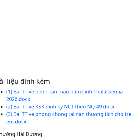
ài liệu đính kèm
(1) Bai TT ve benh Tan mau bam sinh Thalassemia
2026.docx
(2) Bai TT ve KSK dinh ky NCT theo NQ 49.docx
(3) Bai TT ve phong chong tai nan thuong tich cho tre
em.docx
hường Hải Dương