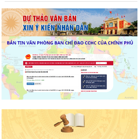
HỘI NGHỊ TUYÊN TRUYỀN, PHỔ BIẾN KIẾN THỨC PHÁP LUẬT VỀ
PHÒNG, CHỐNG MA TÚY VÀ BẢO ĐẢM TRẬT TỰ AN...
THÔNG BÁO VỀ VIỆC THU THẬP HỒ SƠ QUYỀN SỬ DỤNG ĐẤT CỦA
CÁC TỔ CHỨC
Triển khai thực hiện Thông báo Kết luận của Phó thủ tướng Chính phủ
Phạm Thị Thanh Trà về bảo vệ...
Triển khai thực hiện Kế hoạch 241/KH-SYT về thực hiện Kế hoạch số
212/KH-UBND ngày 12/6/2026 của...
Triển khai hoạt động của Kế hoạch 237/KH-SYT về phòng, chống suy
dinh dưỡng, cải thiện tình trạng...
PHƯỜNG HẢI DƯƠNG THAM DỰ HỘI NGHỊ TRỰC TUYẾN NGHE BÁO
CÁO TIẾN ĐỘ THỰC HIỆN KẾ HOẠCH SỐ 150/KH-UBND