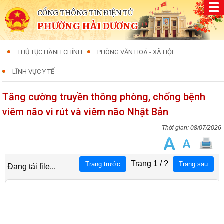
CỔNG THÔNG TIN ĐIỆN TỬ
PHƯỜNG HẢI DƯƠNG
THỦ TỤC HÀNH CHÍNH
PHÒNG VĂN HOÁ - XÃ HỘI
LĨNH VỰC Y TẾ
Tăng cường truyền thông phòng, chống bệnh
viêm não vi rút và viêm não Nhật Bản
08/07/2026