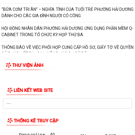
“BỮA CƠM TRI ÂN” – NGHĨA TÌNH CỦA TUỔI TRẺ PHƯỜNG HẢI DƯƠNG
DÀNH CHO CÁC GIA ĐÌNH NGƯỜI CÓ CÔNG
HỘI ĐỒNG NHÂN DÂN PHƯỜNG HẢI DƯƠNG ỨNG DỤNG PHẦN MỀM Q-
CABINET TRONG TỔ CHỨC KỲ HỌP THỨ BA
THÔNG BÁO VỀ VIỆC PHỐI HỢP CUNG CẤP HỒ SƠ, GIẤY TỜ VỀ QUYỀN
SỬ DỤNG ĐẤT PHỤC VỤ XÂY DỰNG CƠ SỞ DỮ...
THƯ VIỆN ẢNH
TĂNG CƯỜNG CÔNG TÁC TUYÊN TRUYỀN PHÒNG, CHỐNG TỘI PHẠM
XÂM HẠI TÌNH DỤC TRẺ EM TRÊN ĐỊA BÀN PHƯỜNG...
Thư của Tổng Bí thư, Chủ tịch nước Tô Lâm nhân dịp kỷ niệm 79 năm
Ngày Thương binh - Liệt sĩ
RA QUÂN TỔNG DỌN VỆ SINH NGHĨA TRANG LIỆT SĨ, ĐÀI TƯỞNG NIỆM
- LAN TỎA ĐẠO LÝ "UỐNG NƯỚC NHỚ NGUỒN”
CHỈ HUY TRƯỞNG BAN CHQS PHƯỜNG HẢI DƯƠNG ĐƯỢC CHỦ TỊCH
UBND THÀNH PHỐ KHEN THƯỞNG