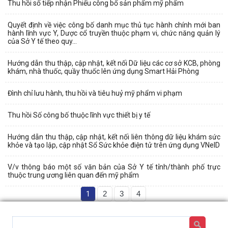
Thu hồi số tiếp nhận Phiếu công bố sản phẩm mỹ phẩm
Quyết định về việc công bố danh mục thủ tục hành chính mới ban
hành lĩnh vực Y, Dược cổ truyền thuộc phạm vi, chức năng quản lý
của Sở Y tế theo quy...
Hướng dẫn thu thập, cập nhật, kết nối Dữ liệu các cơ sở KCB, phòng
khám, nhà thuốc, quầy thuốc lên ứng dụng Smart Hải Phòng
Đình chỉ lưu hành, thu hồi và tiêu huỷ mỹ phẩm vi phạm
Thu hồi Số công bố thuộc lĩnh vực thiết bị y tế
Hướng dẫn thu thập, cập nhật, kết nối liên thông dữ liệu khám sức
khỏe và tạo lập, cập nhật Sổ Sức khỏe điện tử trên ứng dụng VNeID
V/v thông báo một số văn bản của Sở Y tế tỉnh/thành phố trực
thuộc trung ương liên quan đến mỹ phẩm
1
2
3
4