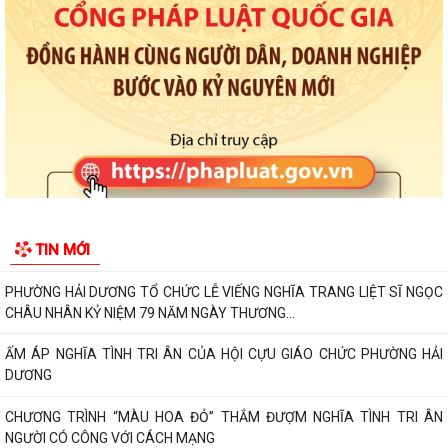
HẢI PHÒNG QUYẾT TÂM TẠO ĐỘT PHÁ TĂNG TRƯỞNG KINH TẾ, PHẤN
ĐẤU GRDP GIAI ĐOẠN 2026 - 2030 ĐẠT BÌNH...
HỘI LIÊN HIỆP PHỤ NỮ PHƯỜNG HẢI DƯƠNG TỔ CHỨC TUYÊN TRUYỀN
LUẬT AN TOÀN GIAO THÔNG, PHÒNG, CHỐNG...
PHƯỜNG HẢI DƯƠNG THAM DỰ HỘI NGHỊ TOÀN QUỐC NGHIÊN CỨU,
HỌC TẬP, QUÁN TRIỆT VÀ TRIỂN KHAI THỰC HIỆN...
CHƯƠNG TRÌNH CÔNG TÁC TUẦN CỦA LÃNH ĐẠO UBND PHƯỜNG (Từ
TIN MỚI
ngày 27/7/2026 đến ngày 02/8/2026)
PHƯỜNG HẢI DƯƠNG TỔ CHỨC LỄ VIẾNG NGHĨA TRANG LIỆT SĨ NGỌC
CHÂU NHÂN KỶ NIỆM 79 NĂM NGÀY THƯƠNG...
ẤM ÁP NGHĨA TÌNH TRI ÂN CỦA HỘI CỰU GIÁO CHỨC PHƯỜNG HẢI
DƯƠNG
CHƯƠNG TRÌNH “MÀU HOA ĐỎ” THẮM ĐƯỢM NGHĨA TÌNH TRI ÂN
NGƯỜI CÓ CÔNG VỚI CÁCH MẠNG