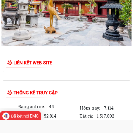
HỘI ĐỒNG NHÂN DÂN PHƯỜNG HẢI DƯƠNG ỨNG DỤNG PHẦN MỀM Q-
CABINET TRONG TỔ CHỨC KỲ HỌP THỨ BA
THÔNG BÁO VỀ VIỆC PHỐI HỢP CUNG CẤP HỒ SƠ, GIẤY TỜ VỀ QUYỀN
SỬ DỤNG ĐẤT PHỤC VỤ XÂY DỰNG CƠ SỞ DỮ...
TĂNG CƯỜNG CÔNG TÁC TUYÊN TRUYỀN PHÒNG, CHỐNG TỘI PHẠM
XÂM HẠI TÌNH DỤC TRẺ EM TRÊN ĐỊA BÀN PHƯỜNG...
LIÊN KẾT WEB SITE
Thư của Tổng Bí thư, Chủ tịch nước Tô Lâm nhân dịp kỷ niệm 79 năm
Ngày Thương binh - Liệt sĩ
RA QUÂN TỔNG DỌN VỆ SINH NGHĨA TRANG LIỆT SĨ, ĐÀI TƯỞNG NIỆM
- LAN TỎA ĐẠO LÝ "UỐNG NƯỚC NHỚ NGUỒN”
THỐNG KÊ TRUY CẬP
CHỈ HUY TRƯỞNG BAN CHQS PHƯỜNG HẢI DƯƠNG ĐƯỢC CHỦ TỊCH
Đang online:
44
UBND THÀNH PHỐ KHEN THƯỞNG
Hôm nay:
7,114
Trong tuần:
52,814
Tất cả:
1,517,802
Đã kết nối EMC
Ban Tuyên giáo và Dân vận Trung ương tổ chức Cuộc thi và Triển lãm
ảnh nghệ thuật cấp Quốc gia "Tự...