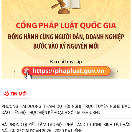
HỘI NGHỊ TUYÊN TRUYỀN, PHỔ BIẾN KIẾN THỨC PHÁP LUẬT VỀ
PHÒNG, CHỐNG MA TÚY VÀ BẢO ĐẢM TRẬT TỰ AN...
THÔNG BÁO VỀ VIỆC THU THẬP HỒ SƠ QUYỀN SỬ DỤNG ĐẤT CỦA
CÁC TỔ CHỨC
Triển khai thực hiện Thông báo Kết luận của Phó thủ tướng Chính phủ
Phạm Thị Thanh Trà về bảo vệ...
Triển khai thực hiện Kế hoạch 241/KH-SYT về thực hiện Kế hoạch số
212/KH-UBND ngày 12/6/2026 của...
Triển khai hoạt động của Kế hoạch 237/KH-SYT về phòng, chống suy
TIN MỚI
dinh dưỡng, cải thiện tình trạng...
PHƯỜNG HẢI DƯƠNG THAM DỰ HỘI NGHỊ TRỰC TUYẾN NGHE BÁO
CÁO TIẾN ĐỘ THỰC HIỆN KẾ HOẠCH SỐ 150/KH-UBND
HẢI PHÒNG QUYẾT TÂM TẠO ĐỘT PHÁ TĂNG TRƯỞNG KINH TẾ, PHẤN
ĐẤU GRDP GIAI ĐOẠN 2026 - 2030 ĐẠT BÌNH...