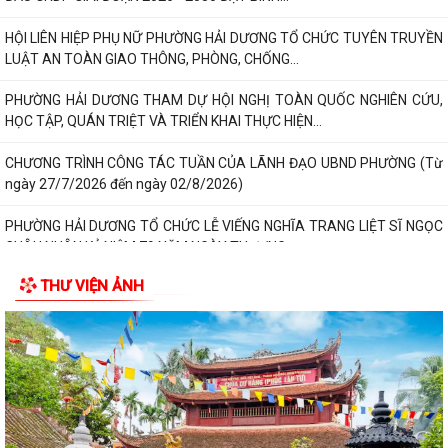
HỘI LIÊN HIỆP PHỤ NỮ PHƯỜNG HẢI DƯƠNG TỔ CHỨC TUYÊN TRUYỀN
LUẬT AN TOÀN GIAO THÔNG, PHÒNG, CHỐNG...
PHƯỜNG HẢI DƯƠNG THAM DỰ HỘI NGHỊ TOÀN QUỐC NGHIÊN CỨU,
HỌC TẬP, QUÁN TRIỆT VÀ TRIỂN KHAI THỰC HIỆN...
CHƯƠNG TRÌNH CÔNG TÁC TUẦN CỦA LÃNH ĐẠO UBND PHƯỜNG (Từ
ngày 27/7/2026 đến ngày 02/8/2026)
PHƯỜNG HẢI DƯƠNG TỔ CHỨC LỄ VIẾNG NGHĨA TRANG LIỆT SĨ NGỌC
CHÂU NHÂN KỶ NIỆM 79 NĂM NGÀY THƯƠNG...
THƯ VIỆN ẢNH
ẤM ÁP NGHĨA TÌNH TRI ÂN CỦA HỘI CỰU GIÁO CHỨC PHƯỜNG HẢI
DƯƠNG
CHƯƠNG TRÌNH “MÀU HOA ĐỎ” THẮM ĐƯỢM NGHĨA TÌNH TRI ÂN
NGƯỜI CÓ CÔNG VỚI CÁCH MẠNG
“BỮA CƠM TRI ÂN” – NGHĨA TÌNH CỦA TUỔI TRẺ PHƯỜNG HẢI DƯƠNG
DÀNH CHO CÁC GIA ĐÌNH NGƯỜI CÓ CÔNG