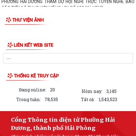
PHƯỜNG HẢI DƯƠNG THAM DỰ HỘI NGHỊ TRỰC TUYẾN NGHE BÁO
CÁO TIẾN ĐỘ THỰC HIỆN KẾ HOẠCH SỐ 150/KH-UBND
THƯ VIỆN ẢNH
LIÊN KẾT WEB SITE