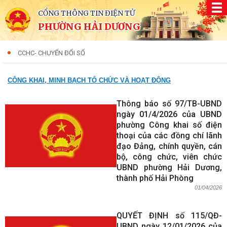
CỔNG THÔNG TIN ĐIỆN TỬ
PHƯỜNG HẢI DƯƠNG
CCHC- CHUYỂN ĐỔI SỐ
CÔNG KHAI, MINH BẠCH TỔ CHỨC VÀ HOẠT ĐỘNG
Thông báo số 97/TB-UBND
ngày 01/4/2026 của UBND
phường Công khai số điện
thoại của các đồng chí lãnh
đạo Đảng, chính quyền, cán
bộ, công chức, viên chức
UBND phường Hải Dương,
thành phố Hải Phòng
01/04/2026
QUYẾT ĐỊNH số 115/QĐ-
UBND ngày 12/01/2026 của