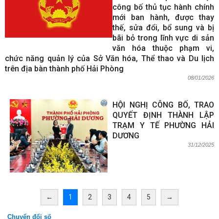
công bố thủ tục hành chính
mới ban hành, được thay
thế, sửa đổi, bổ sung và bị
bãi bỏ trong lĩnh vực di sản
văn hóa thuộc phạm vi,
chức năng quản lý của Sở Văn hóa, Thể thao và Du lịch
trên địa bàn thành phố Hải Phòng
08/01/2026
HỘI NGHỊ CÔNG BỐ, TRAO
QUYẾT ĐỊNH THÀNH LẬP
TRẠM Y TẾ PHƯỜNG HẢI
DƯƠNG
31/12/2025
←
1
2
3
4
5
→
Chuyển đổi số