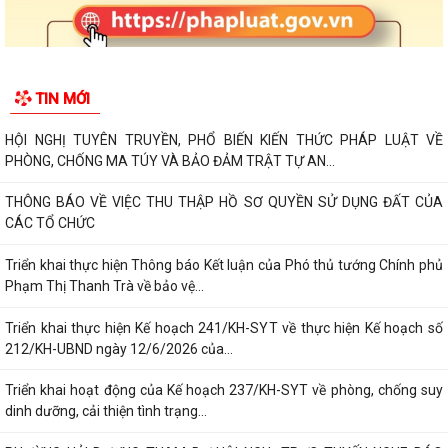
TIN MỚI
HỘI NGHỊ TUYÊN TRUYỀN, PHỔ BIẾN KIẾN THỨC PHÁP LUẬT VỀ
PHÒNG, CHỐNG MA TÚY VÀ BẢO ĐẢM TRẬT TỰ AN...
THÔNG BÁO VỀ VIỆC THU THẬP HỒ SƠ QUYỀN SỬ DỤNG ĐẤT CỦA
CÁC TỔ CHỨC
Triển khai thực hiện Thông báo Kết luận của Phó thủ tướng Chính phủ
Phạm Thị Thanh Trà về bảo vệ...
Triển khai thực hiện Kế hoạch 241/KH-SYT về thực hiện Kế hoạch số
212/KH-UBND ngày 12/6/2026 của...
Triển khai hoạt động của Kế hoạch 237/KH-SYT về phòng, chống suy
dinh dưỡng, cải thiện tình trạng...