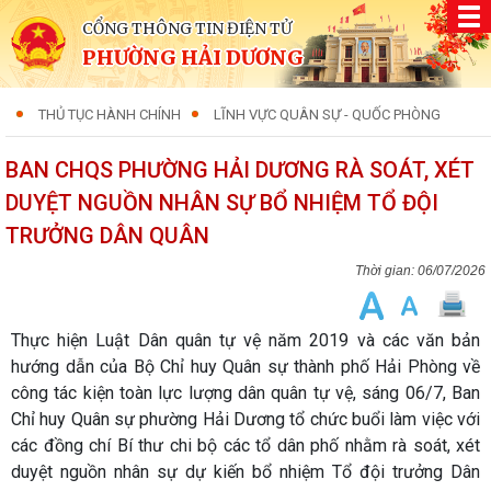
CỔNG THÔNG TIN ĐIỆN TỬ
PHƯỜNG HẢI DƯƠNG
THỦ TỤC HÀNH CHÍNH
LĨNH VỰC QUÂN SỰ - QUỐC PHÒNG
BAN CHQS PHƯỜNG HẢI DƯƠNG RÀ SOÁT, XÉT
DUYỆT NGUỒN NHÂN SỰ BỔ NHIỆM TỔ ĐỘI
TRƯỞNG DÂN QUÂN
06/07/2026
Thực hiện Luật Dân quân tự vệ năm 2019 và các văn bản
hướng dẫn của Bộ Chỉ huy Quân sự thành phố Hải Phòng về
công tác kiện toàn lực lượng dân quân tự vệ, sáng 06/7, Ban
Chỉ huy Quân sự phường Hải Dương tổ chức buổi làm việc với
các đồng chí Bí thư chi bộ các tổ dân phố nhằm rà soát, xét
duyệt nguồn nhân sự dự kiến bổ nhiệm Tổ đội trưởng Dân