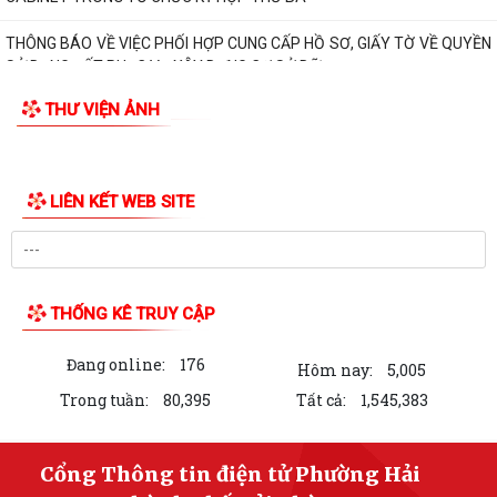
THÔNG BÁO VỀ VIỆC PHỐI HỢP CUNG CẤP HỒ SƠ, GIẤY TỜ VỀ QUYỀN
SỬ DỤNG ĐẤT PHỤC VỤ XÂY DỰNG CƠ SỞ DỮ...
THƯ VIỆN ẢNH
TĂNG CƯỜNG CÔNG TÁC TUYÊN TRUYỀN PHÒNG, CHỐNG TỘI PHẠM
XÂM HẠI TÌNH DỤC TRẺ EM TRÊN ĐỊA BÀN PHƯỜNG...
Thư của Tổng Bí thư, Chủ tịch nước Tô Lâm nhân dịp kỷ niệm 79 năm
Ngày Thương binh - Liệt sĩ
RA QUÂN TỔNG DỌN VỆ SINH NGHĨA TRANG LIỆT SĨ, ĐÀI TƯỞNG NIỆM
- LAN TỎA ĐẠO LÝ "UỐNG NƯỚC NHỚ NGUỒN”
CHỈ HUY TRƯỞNG BAN CHQS PHƯỜNG HẢI DƯƠNG ĐƯỢC CHỦ TỊCH
UBND THÀNH PHỐ KHEN THƯỞNG
Ban Tuyên giáo và Dân vận Trung ương tổ chức Cuộc thi và Triển lãm
ảnh nghệ thuật cấp Quốc gia "Tự...
THÔNG BÁO Về việc niêm yết danh mục thủ tục hành chính được sửa
đổi, bổ sung và vàbị bãi bỏ lĩnh...