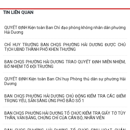
TIN LIÊN QUAN
QUYẾT ĐỊNH Kiện toàn Ban Chỉ đạo phòng không nhân dân phường
Hải Dương
CHỈ HUY TRƯỞNG BAN CHQS PHƯỜNG HẢI DƯƠNG ĐƯỢC CHỦ
TỊCH UBND THÀNH PHỐ KHEN THƯỞNG
BAN CHQS PHƯỜNG HẢI DƯƠNG TRAO QUYẾT ĐỊNH MIỄN NHIỆM,
BỔ NHIỆM TỔ ĐỘI TRƯỞNG
QUYẾT ĐỊNH Kiện toàn Ban Chỉ huy Phòng thủ dân sự phường Hải
Dương
BAN CHQS PHƯỜNG HẢI DƯƠNG CHỦ ĐỘNG KIỂM TRA CÁC ĐIỂM
TRỌNG YẾU, SẴN SÀNG ỨNG PHÓ BÃO SỐ 1
BAN CHQS PHƯỜNG HẢI DƯƠNG TỔ CHỨC KIỂM TRA GIẤY TỜ TÙY
THÂN, VĂN BẰNG, CHỨNG CHỈ CỦA CÁN BỘ, NHÂN VIÊN