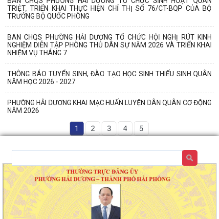
BAN CHQS PHƯỜNG HẢI DƯƠNG TỔ CHỨC SINH HOẠT QUÁN
TRIỆT, TRIỂN KHAI THỰC HIỆN CHỈ THỊ SỐ 76/CT-BQP CỦA BỘ
TRƯỞNG BỘ QUỐC PHÒNG
BAN CHQS PHƯỜNG HẢI DƯƠNG TỔ CHỨC HỘI NGHỊ RÚT KINH
NGHIỆM DIỄN TẬP PHÒNG THỦ DÂN SỰ NĂM 2026 VÀ TRIỂN KHAI
NHIỆM VỤ THÁNG 7
THÔNG BÁO TUYỂN SINH, ĐÀO TẠO HỌC SINH THIẾU SINH QUÂN
NĂM HỌC 2026 - 2027
PHƯỜNG HẢI DƯƠNG KHAI MẠC HUẤN LUYỆN DÂN QUÂN CƠ ĐỘNG
NĂM 2026
1
2
3
4
5