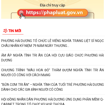
LUẬT AN TOÀN GIAO THÔNG, PHÒNG, CHỐNG...
PHƯỜNG HẢI DƯƠNG THAM DỰ HỘI NGHỊ TOÀN QUỐC NGHIÊN CỨU,
HỌC TẬP, QUÁN TRIỆT VÀ TRIỂN KHAI THỰC HIỆN...
CHƯƠNG TRÌNH CÔNG TÁC TUẦN CỦA LÃNH ĐẠO UBND PHƯỜNG (Từ
TIN MỚI
ngày 27/7/2026 đến ngày 02/8/2026)
PHƯỜNG HẢI DƯƠNG TỔ CHỨC LỄ VIẾNG NGHĨA TRANG LIỆT SĨ NGỌC
CHÂU NHÂN KỶ NIỆM 79 NĂM NGÀY THƯƠNG...
ẤM ÁP NGHĨA TÌNH TRI ÂN CỦA HỘI CỰU GIÁO CHỨC PHƯỜNG HẢI
DƯƠNG
CHƯƠNG TRÌNH “MÀU HOA ĐỎ” THẮM ĐƯỢM NGHĨA TÌNH TRI ÂN
NGƯỜI CÓ CÔNG VỚI CÁCH MẠNG
“BỮA CƠM TRI ÂN” – NGHĨA TÌNH CỦA TUỔI TRẺ PHƯỜNG HẢI DƯƠNG
DÀNH CHO CÁC GIA ĐÌNH NGƯỜI CÓ CÔNG
HỘI ĐỒNG NHÂN DÂN PHƯỜNG HẢI DƯƠNG ỨNG DỤNG PHẦN MỀM Q-
CABINET TRONG TỔ CHỨC KỲ HỌP THỨ BA