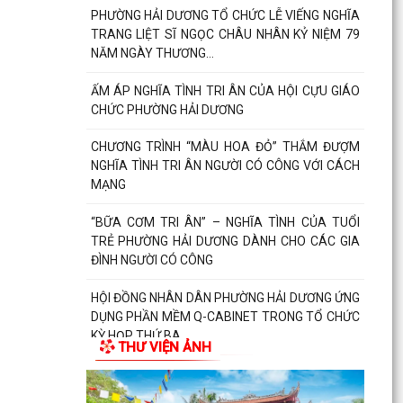
PHƯỜNG HẢI DƯƠNG TỔ CHỨC LỄ VIẾNG NGHĨA
TRANG LIỆT SĨ NGỌC CHÂU NHÂN KỶ NIỆM 79
NĂM NGÀY THƯƠNG...
ẤM ÁP NGHĨA TÌNH TRI ÂN CỦA HỘI CỰU GIÁO
CHỨC PHƯỜNG HẢI DƯƠNG
CHƯƠNG TRÌNH “MÀU HOA ĐỎ” THẮM ĐƯỢM
NGHĨA TÌNH TRI ÂN NGƯỜI CÓ CÔNG VỚI CÁCH
MẠNG
“BỮA CƠM TRI ÂN” – NGHĨA TÌNH CỦA TUỔI
TRẺ PHƯỜNG HẢI DƯƠNG DÀNH CHO CÁC GIA
ĐÌNH NGƯỜI CÓ CÔNG
HỘI ĐỒNG NHÂN DÂN PHƯỜNG HẢI DƯƠNG ỨNG
DỤNG PHẦN MỀM Q-CABINET TRONG TỔ CHỨC
KỲ HỌP THỨ BA
THƯ VIỆN ẢNH
THÔNG BÁO VỀ VIỆC PHỐI HỢP CUNG CẤP HỒ
SƠ, GIẤY TỜ VỀ QUYỀN SỬ DỤNG ĐẤT PHỤC VỤ