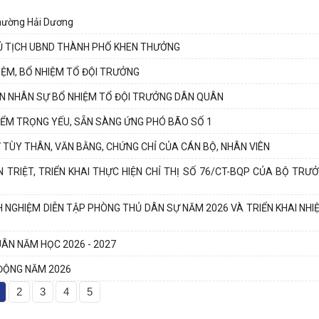
hường Hải Dương
Ủ TỊCH UBND THÀNH PHỐ KHEN THƯỞNG
ỆM, BỔ NHIỆM TỔ ĐỘI TRƯỞNG
N NHÂN SỰ BỔ NHIỆM TỔ ĐỘI TRƯỞNG DÂN QUÂN
IỂM TRỌNG YẾU, SẴN SÀNG ỨNG PHÓ BÃO SỐ 1
TÙY THÂN, VĂN BẰNG, CHỨNG CHỈ CỦA CÁN BỘ, NHÂN VIÊN
TRIỆT, TRIỂN KHAI THỰC HIỆN CHỈ THỊ SỐ 76/CT-BQP CỦA BỘ TRƯ
 NGHIỆM DIỄN TẬP PHÒNG THỦ DÂN SỰ NĂM 2026 VÀ TRIỂN KHAI NH
UÂN NĂM HỌC 2026 - 2027
ĐỘNG NĂM 2026
2
3
4
5