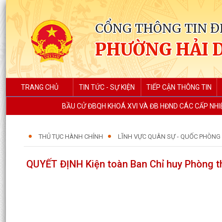
CỔNG THÔNG TIN Đ
PHƯỜNG HẢI 
TRANG CHỦ
TIN TỨC - SỰ KIỆN
TIẾP CẬN THÔNG TIN
BẦU CỬ ĐBQH KHOÁ XVI VÀ ĐB HĐND CÁC CẤP NHIỆ
THỦ TỤC HÀNH CHÍNH
LĨNH VỰC QUÂN SỰ - QUỐC PHÒNG
QUYẾT ĐỊNH Kiện toàn Ban Chỉ huy Phòng 