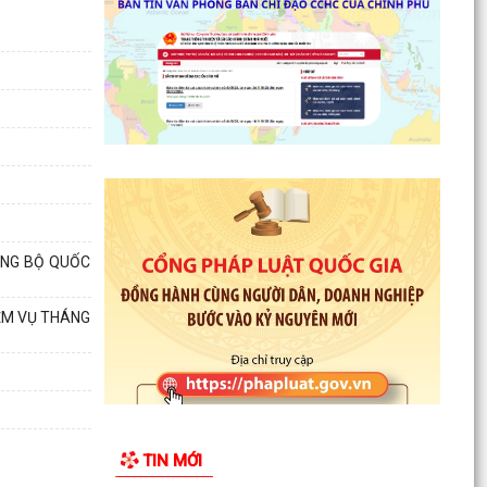
trạng...
PHƯỜNG HẢI DƯƠNG THAM DỰ HỘI NGHỊ TRỰC
TUYẾN NGHE BÁO CÁO TIẾN ĐỘ THỰC HIỆN KẾ
HOẠCH SỐ 150/KH-UBND
HẢI PHÒNG QUYẾT TÂM TẠO ĐỘT PHÁ TĂNG
TRƯỞNG KINH TẾ, PHẤN ĐẤU GRDP GIAI ĐOẠN
2026 - 2030 ĐẠT BÌNH...
HỘI LIÊN HIỆP PHỤ NỮ PHƯỜNG HẢI DƯƠNG TỔ
CHỨC TUYÊN TRUYỀN LUẬT AN TOÀN GIAO
ỞNG BỘ QUỐC
THÔNG, PHÒNG, CHỐNG...
IỆM VỤ THÁNG
PHƯỜNG HẢI DƯƠNG THAM DỰ HỘI NGHỊ TOÀN
QUỐC NGHIÊN CỨU, HỌC TẬP, QUÁN TRIỆT VÀ
TRIỂN KHAI THỰC HIỆN...
CHƯƠNG TRÌNH CÔNG TÁC TUẦN CỦA LÃNH
ĐẠO UBND PHƯỜNG (Từ ngày 27/7/2026 đến
TIN MỚI
ngày 02/8/2026)