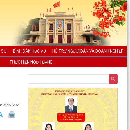
 SỐ
BÌNH DÂN HỌC VỤ
HỖ TRỢ NGƯỜI DÂN VÀ DOANH NGHIỆP
THỰC HIỆN NQĐH ĐẢNG
06/07/2026