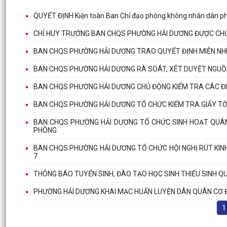
QUYẾT ĐỊNH Kiện toàn Ban Chỉ đạo phòng không nhân dân p
CHỈ HUY TRƯỞNG BAN CHQS PHƯỜNG HẢI DƯƠNG ĐƯỢC CH
BAN CHQS PHƯỜNG HẢI DƯƠNG TRAO QUYẾT ĐỊNH MIỄN NHI
BAN CHQS PHƯỜNG HẢI DƯƠNG RÀ SOÁT, XÉT DUYỆT NGUỒ
BAN CHQS PHƯỜNG HẢI DƯƠNG CHỦ ĐỘNG KIỂM TRA CÁC Đ
BAN CHQS PHƯỜNG HẢI DƯƠNG TỔ CHỨC KIỂM TRA GIẤY TỜ 
BAN CHQS PHƯỜNG HẢI DƯƠNG TỔ CHỨC SINH HOẠT QUÁN 
PHÒNG
BAN CHQS PHƯỜNG HẢI DƯƠNG TỔ CHỨC HỘI NGHỊ RÚT KINH
7
THÔNG BÁO TUYỂN SINH, ĐÀO TẠO HỌC SINH THIẾU SINH Q
PHƯỜNG HẢI DƯƠNG KHAI MẠC HUẤN LUYỆN DÂN QUÂN CƠ 
1