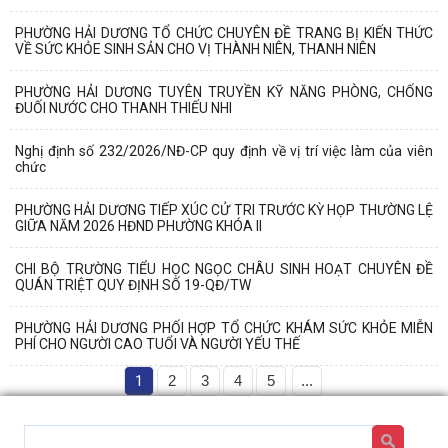
PHƯỜNG HẢI DƯƠNG TỔ CHỨC CHUYÊN ĐỀ TRANG BỊ KIẾN THỨC
VỀ SỨC KHỎE SINH SẢN CHO VỊ THÀNH NIÊN, THANH NIÊN
PHƯỜNG HẢI DƯƠNG TUYÊN TRUYỀN KỸ NĂNG PHÒNG, CHỐNG
ĐUỐI NƯỚC CHO THANH THIẾU NHI
Nghị định số 232/2026/NĐ-CP quy định về vị trí việc làm của viên
chức
PHƯỜNG HẢI DƯƠNG TIẾP XÚC CỬ TRI TRƯỚC KỲ HỌP THƯỜNG LỆ
GIỮA NĂM 2026 HĐND PHƯỜNG KHÓA II
CHI BỘ TRƯỜNG TIỂU HỌC NGỌC CHÂU SINH HOẠT CHUYÊN ĐỀ
QUÁN TRIỆT QUY ĐỊNH SỐ 19-QĐ/TW
PHƯỜNG HẢI DƯƠNG PHỐI HỢP TỔ CHỨC KHÁM SỨC KHỎE MIỄN
PHÍ CHO NGƯỜI CAO TUỔI VÀ NGƯỜI YẾU THẾ
1
2
3
4
5
...