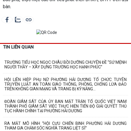
bàn.
TIN LIÊN QUAN
TRƯỜNG TIỂU HỌC NGỌC CHÂU BỒI DƯỠNG CHUYÊN ĐỀ “SỨ MỆNH
NGƯỜI THẦY – XÂY DỰNG TRƯỜNG HỌC HẠNH PHÚC”
HỘI LIÊN HIỆP PHỤ NỮ PHƯỜNG HẢI DƯƠNG TỔ CHỨC TUYÊN
TRUYỀN LUẬT AN TOÀN GIAO THÔNG, PHÒNG, CHỐNG LỪA ĐẢO
TRÊN KHÔNG GIAN MẠNG VÀ TRANG BỊ KỸ NĂNG...
ĐOÀN GIÁM SÁT CỦA ỦY BAN MẶT TRẬN TỔ QUỐC VIỆT NAM
THÀNH PHỐ GIÁM SÁT VIỆC THỰC HIỆN TIẾN ĐỘ GIẢI QUYẾT THỦ
TỤC HÀNH CHÍNH TẠI PHƯỜNG HẢI DƯƠNG
RA MẮT MÔ HÌNH “HỘI CỰU CHIẾN BINH PHƯỜNG HẢI DƯƠNG
THAM GIA CHĂM SÓC NGHĨA TRANG LIỆT SĨ”