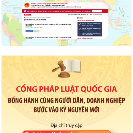
HỘI NGHỊ TUYÊN TRUYỀN, PHỔ BIẾN KIẾN THỨC PHÁP LUẬT VỀ
PHÒNG, CHỐNG MA TÚY VÀ BẢO ĐẢM TRẬT TỰ AN...
THÔNG BÁO VỀ VIỆC THU THẬP HỒ SƠ QUYỀN SỬ DỤNG ĐẤT CỦA
CÁC TỔ CHỨC
Triển khai thực hiện Thông báo Kết luận của Phó thủ tướng Chính phủ
Phạm Thị Thanh Trà về bảo vệ...
Triển khai thực hiện Kế hoạch 241/KH-SYT về thực hiện Kế hoạch số
212/KH-UBND ngày 12/6/2026 của...
Triển khai hoạt động của Kế hoạch 237/KH-SYT về phòng, chống suy
dinh dưỡng, cải thiện tình trạng...
PHƯỜNG HẢI DƯƠNG THAM DỰ HỘI NGHỊ TRỰC TUYẾN NGHE BÁO
CÁO TIẾN ĐỘ THỰC HIỆN KẾ HOẠCH SỐ 150/KH-UBND
HẢI PHÒNG QUYẾT TÂM TẠO ĐỘT PHÁ TĂNG TRƯỞNG KINH TẾ, PHẤN
ĐẤU GRDP GIAI ĐOẠN 2026 - 2030 ĐẠT BÌNH...
HỘI LIÊN HIỆP PHỤ NỮ PHƯỜNG HẢI DƯƠNG TỔ CHỨC TUYÊN TRUYỀN