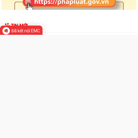
LUẬT AN TOÀN GIAO THÔNG, PHÒNG, CHỐNG...
PHƯỜNG HẢI DƯƠNG THAM DỰ HỘI NGHỊ TOÀN QUỐC NGHIÊN CỨU,
HỌC TẬP, QUÁN TRIỆT VÀ TRIỂN KHAI THỰC HIỆN...
Đã kết nối EMC
CHƯƠNG TRÌNH CÔNG TÁC TUẦN CỦA LÃNH ĐẠO UBND PHƯỜNG (Từ
TIN MỚI
ngày 27/7/2026 đến ngày 02/8/2026)
PHƯỜNG HẢI DƯƠNG TỔ CHỨC LỄ VIẾNG NGHĨA TRANG LIỆT SĨ NGỌC
CHÂU NHÂN KỶ NIỆM 79 NĂM NGÀY THƯƠNG...
ẤM ÁP NGHĨA TÌNH TRI ÂN CỦA HỘI CỰU GIÁO CHỨC PHƯỜNG HẢI
DƯƠNG
CHƯƠNG TRÌNH “MÀU HOA ĐỎ” THẮM ĐƯỢM NGHĨA TÌNH TRI ÂN
NGƯỜI CÓ CÔNG VỚI CÁCH MẠNG
“BỮA CƠM TRI ÂN” – NGHĨA TÌNH CỦA TUỔI TRẺ PHƯỜNG HẢI DƯƠNG
DÀNH CHO CÁC GIA ĐÌNH NGƯỜI CÓ CÔNG
HỘI ĐỒNG NHÂN DÂN PHƯỜNG HẢI DƯƠNG ỨNG DỤNG PHẦN MỀM Q-