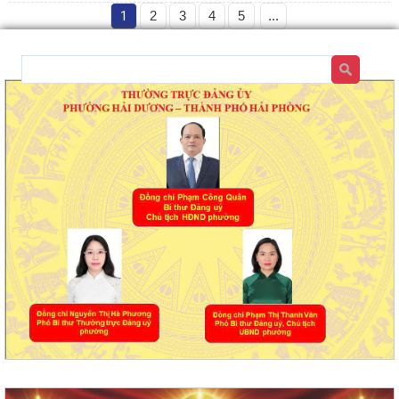
1
2
3
4
5
...