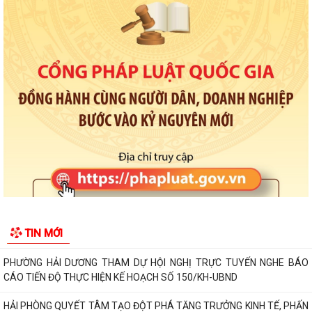
Triển khai hoạt động của Kế hoạch 237/KH-SYT về phòng, chống suy
dinh dưỡng, cải thiện tình trạng...
PHƯỜNG HẢI DƯƠNG THAM DỰ HỘI NGHỊ TRỰC TUYẾN NGHE BÁO
CÁO TIẾN ĐỘ THỰC HIỆN KẾ HOẠCH SỐ 150/KH-UBND
HẢI PHÒNG QUYẾT TÂM TẠO ĐỘT PHÁ TĂNG TRƯỞNG KINH TẾ, PHẤN
ĐẤU GRDP GIAI ĐOẠN 2026 - 2030 ĐẠT BÌNH...
HỘI LIÊN HIỆP PHỤ NỮ PHƯỜNG HẢI DƯƠNG TỔ CHỨC TUYÊN TRUYỀN
LUẬT AN TOÀN GIAO THÔNG, PHÒNG, CHỐNG...
PHƯỜNG HẢI DƯƠNG THAM DỰ HỘI NGHỊ TOÀN QUỐC NGHIÊN CỨU,
HỌC TẬP, QUÁN TRIỆT VÀ TRIỂN KHAI THỰC HIỆN...
CHƯƠNG TRÌNH CÔNG TÁC TUẦN CỦA LÃNH ĐẠO UBND PHƯỜNG (Từ
TIN MỚI
ngày 27/7/2026 đến ngày 02/8/2026)
PHƯỜNG HẢI DƯƠNG TỔ CHỨC LỄ VIẾNG NGHĨA TRANG LIỆT SĨ NGỌC
CHÂU NHÂN KỶ NIỆM 79 NĂM NGÀY THƯƠNG...
ẤM ÁP NGHĨA TÌNH TRI ÂN CỦA HỘI CỰU GIÁO CHỨC PHƯỜNG HẢI