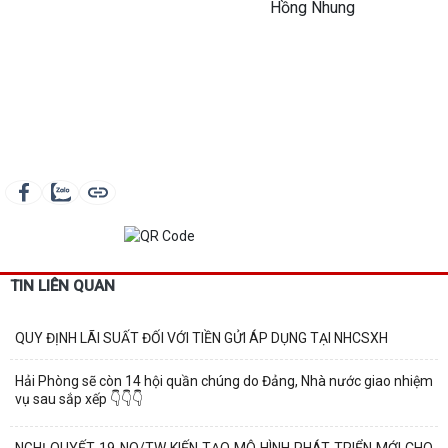
Hồng Nhung
TIN LIÊN QUAN
QUY ĐỊNH LÃI SUẤT ĐỐI VỚI TIỀN GỬI ÁP DỤNG TẠI NHCSXH
Hải Phòng sẽ còn 14 hội quần chúng do Đảng, Nhà nước giao nhiệm
vụ sau sắp xếp 👇👇👇
NGHỊ QUYẾT 19-NQ/TW KIẾN TẠO MÔ HÌNH PHÁT TRIỂN MỚI CHO