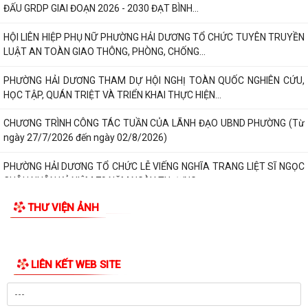
DƯƠNG
CHƯƠNG TRÌNH “MÀU HOA ĐỎ” THẮM ĐƯỢM NGHĨA TÌNH TRI ÂN
NGƯỜI CÓ CÔNG VỚI CÁCH MẠNG
“BỮA CƠM TRI ÂN” – NGHĨA TÌNH CỦA TUỔI TRẺ PHƯỜNG HẢI DƯƠNG
DÀNH CHO CÁC GIA ĐÌNH NGƯỜI CÓ CÔNG
HỘI ĐỒNG NHÂN DÂN PHƯỜNG HẢI DƯƠNG ỨNG DỤNG PHẦN MỀM Q-
CABINET TRONG TỔ CHỨC KỲ HỌP THỨ BA
THÔNG BÁO VỀ VIỆC PHỐI HỢP CUNG CẤP HỒ SƠ, GIẤY TỜ VỀ QUYỀN
SỬ DỤNG ĐẤT PHỤC VỤ XÂY DỰNG CƠ SỞ DỮ...
THƯ VIỆN ẢNH
TĂNG CƯỜNG CÔNG TÁC TUYÊN TRUYỀN PHÒNG, CHỐNG TỘI PHẠM
XÂM HẠI TÌNH DỤC TRẺ EM TRÊN ĐỊA BÀN PHƯỜNG...
Thư của Tổng Bí thư, Chủ tịch nước Tô Lâm nhân dịp kỷ niệm 79 năm
Ngày Thương binh - Liệt sĩ
RA QUÂN TỔNG DỌN VỆ SINH NGHĨA TRANG LIỆT SĨ, ĐÀI TƯỞNG NIỆM