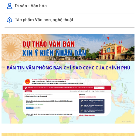
Di sản - Văn hóa
Tác phẩm Văn học, nghệ thuật
HỘI NGHỊ TUYÊN TRUYỀN, PHỔ BIẾN KIẾN THỨC PHÁP LUẬT VỀ
PHÒNG, CHỐNG MA TÚY VÀ BẢO ĐẢM TRẬT TỰ AN...
THÔNG BÁO VỀ VIỆC THU THẬP HỒ SƠ QUYỀN SỬ DỤNG ĐẤT CỦA
CÁC TỔ CHỨC
Triển khai thực hiện Thông báo Kết luận của Phó thủ tướng Chính phủ
Phạm Thị Thanh Trà về bảo vệ...
Triển khai thực hiện Kế hoạch 241/KH-SYT về thực hiện Kế hoạch số
212/KH-UBND ngày 12/6/2026 của...