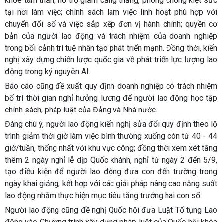
khỏe tâm thần; hỗ trợ giảm căng thẳng, phòng chống kiệt sức
tại nơi làm việc; chính sách làm việc linh hoạt phù hợp với
chuyển đổi số và việc sắp xếp đơn vị hành chính; quyền cơ
bản của người lao động và trách nhiệm của doanh nghiệp
trong bối cảnh trí tuệ nhân tạo phát triển mạnh. Đồng thời, kiến
nghị xây dựng chiến lược quốc gia về phát triển lực lượng lao
động trong kỷ nguyên AI.
Báo cáo cũng đề xuất quy định doanh nghiệp có trách nhiệm
bố trí thời gian nghỉ hưởng lương để người lao động học tập
chính sách, pháp luật của Đảng và Nhà nước.
Đáng chú ý, người lao động kiến nghị sửa đổi quy định theo lộ
trình giảm thời giờ làm việc bình thường xuống còn từ 40 - 44
giờ/tuần, thống nhất với khu vực công; đồng thời xem xét tăng
thêm 2 ngày nghỉ lễ dịp Quốc khánh, nghỉ từ ngày 2 đến 5/9,
tạo điều kiện để người lao động đưa con đến trường trong
ngày khai giảng, kết hợp với các giải pháp nâng cao năng suất
lao động nhằm thực hiện mục tiêu tăng trưởng hai con số.
Người lao động cũng đề nghị Quốc hội đưa Luật Tố tụng Lao
động vào Chương trình xây dựng pháp luật của Quốc hội khóa