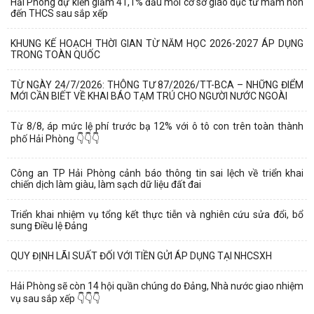
Hải Phòng dự kiến giảm 41,1% đầu mối cơ sở giáo dục từ mầm non
đến THCS sau sắp xếp
KHUNG KẾ HOẠCH THỜI GIAN TỪ NĂM HỌC 2026-2027 ÁP DỤNG
TRONG TOÀN QUỐC
TỪ NGÀY 24/7/2026: THÔNG TƯ 87/2026/TT-BCA – NHỮNG ĐIỂM
MỚI CẦN BIẾT VỀ KHAI BÁO TẠM TRÚ CHO NGƯỜI NƯỚC NGOÀI
Từ 8/8, áp mức lệ phí trước bạ 12% với ô tô con trên toàn thành
phố Hải Phòng 👇👇👇
Công an TP Hải Phòng cảnh báo thông tin sai lệch về triển khai
chiến dịch làm giàu, làm sạch dữ liệu đất đai
Triển khai nhiệm vụ tổng kết thực tiễn và nghiên cứu sửa đổi, bổ
sung Điều lệ Đảng
QUY ĐỊNH LÃI SUẤT ĐỐI VỚI TIỀN GỬI ÁP DỤNG TẠI NHCSXH
Hải Phòng sẽ còn 14 hội quần chúng do Đảng, Nhà nước giao nhiệm
vụ sau sắp xếp 👇👇👇