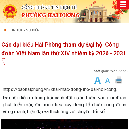
CỔNG THÔNG TIN ĐIỆN TỬ
PHƯỜNG HẢI DƯƠNG
TIN TỨC - SỰ KIỆN
Các đại biểu Hải Phòng tham dự Đại hội Công
đoàn Việt Nam lần thứ XIV nhiệm kỳ 2026 - 2031
👇
04/06/2026
https://baohaiphong.vn/khai-mac-trong-the-dai-hoi-cong...
Đại hội diễn ra trong bối cảnh đất nước bước vào giai đoạn
phát triển mới, đặt mục tiêu xây dựng tổ chức công đoàn
vững mạnh, hiện đại và thích ứng với chuyển đổi số.