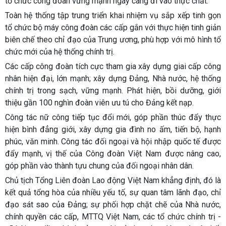
tổ chức công đoàn vững mạnh ngày càng đi vào thực chất.
Toàn hệ thống tập trung triển khai nhiệm vụ sắp xếp tinh gọn
tổ chức bộ máy công đoàn các cấp gắn với thực hiện tinh giản
biên chế theo chỉ đạo của Trung ương, phù hợp với mô hình tổ
chức mới của hệ thống chính trị.
Các cấp công đoàn tích cực tham gia xây dựng giai cấp công
nhân hiện đại, lớn mạnh; xây dựng Đảng, Nhà nước, hệ thống
chính trị trong sạch, vững mạnh. Phát hiện, bồi dưỡng, giới
thiệu gần 100 nghìn đoàn viên ưu tú cho Đảng kết nạp.
Công tác nữ công tiếp tục đổi mới, góp phần thúc đẩy thực
hiện bình đẳng giới, xây dựng gia đình no ấm, tiến bộ, hạnh
phúc, văn minh. Công tác đối ngoại và hội nhập quốc tế được
đẩy mạnh, vị thế của Công đoàn Việt Nam được nâng cao,
góp phần vào thành tựu chung của đối ngoại nhân dân.
Chủ tịch Tổng Liên đoàn Lao động Việt Nam khẳng định, đó là
kết quả tổng hòa của nhiều yếu tố, sự quan tâm lãnh đạo, chỉ
đạo sát sao của Đảng; sự phối hợp chặt chẽ của Nhà nước,
chính quyền các cấp, MTTQ Việt Nam, các tổ chức chính trị -