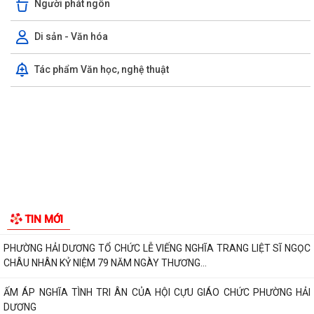
Người phát ngôn
Di sản - Văn hóa
Tác phẩm Văn học, nghệ thuật
HỘI NGHỊ TUYÊN TRUYỀN, PHỔ BIẾN KIẾN THỨC PHÁP LUẬT VỀ
PHÒNG, CHỐNG MA TÚY VÀ BẢO ĐẢM TRẬT TỰ AN...
THÔNG BÁO VỀ VIỆC THU THẬP HỒ SƠ QUYỀN SỬ DỤNG ĐẤT CỦA
CÁC TỔ CHỨC
Triển khai thực hiện Thông báo Kết luận của Phó thủ tướng Chính phủ
Phạm Thị Thanh Trà về bảo vệ...
Triển khai thực hiện Kế hoạch 241/KH-SYT về thực hiện Kế hoạch số
212/KH-UBND ngày 12/6/2026 của...