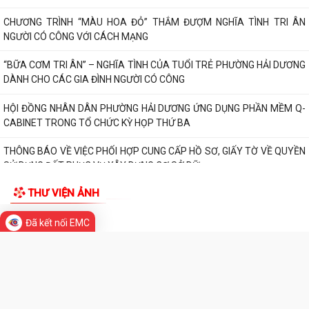
Triển khai hoạt động của Kế hoạch 237/KH-SYT về phòng, chống suy
dinh dưỡng, cải thiện tình trạng...
PHƯỜNG HẢI DƯƠNG THAM DỰ HỘI NGHỊ TRỰC TUYẾN NGHE BÁO
CÁO TIẾN ĐỘ THỰC HIỆN KẾ HOẠCH SỐ 150/KH-UBND
HẢI PHÒNG QUYẾT TÂM TẠO ĐỘT PHÁ TĂNG TRƯỞNG KINH TẾ, PHẤN
ĐẤU GRDP GIAI ĐOẠN 2026 - 2030 ĐẠT BÌNH...
HỘI LIÊN HIỆP PHỤ NỮ PHƯỜNG HẢI DƯƠNG TỔ CHỨC TUYÊN TRUYỀN
LUẬT AN TOÀN GIAO THÔNG, PHÒNG, CHỐNG...
PHƯỜNG HẢI DƯƠNG THAM DỰ HỘI NGHỊ TOÀN QUỐC NGHIÊN CỨU,
HỌC TẬP, QUÁN TRIỆT VÀ TRIỂN KHAI THỰC HIỆN...
Đã kết nối EMC
CHƯƠNG TRÌNH CÔNG TÁC TUẦN CỦA LÃNH ĐẠO UBND PHƯỜNG (Từ
TIN MỚI
ngày 27/7/2026 đến ngày 02/8/2026)
PHƯỜNG HẢI DƯƠNG TỔ CHỨC LỄ VIẾNG NGHĨA TRANG LIỆT SĨ NGỌC
CHÂU NHÂN KỶ NIỆM 79 NĂM NGÀY THƯƠNG...