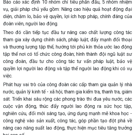
Báo cáo xác định 10 nhóm chỉ tiêu phấn đấu, 5 nhóm nhiệm
vụ, giải pháp chủ yếu gồm: Nâng cao hiệu quả hoạt động đại
diện, chăm lo, bảo vệ quyền, lợi ích hợp pháp, chính đáng của
đoàn viên, người lao động.
Theo đó cần tiếp tục đầu tư nâng cao chất lượng công tác
tham gia xây dựng chính sách, pháp luật; đẩy mạnh đối thoại
và thương lượng tập thể, hướng tới phủ kín thỏa ước lao động
tập thể nơi có tổ chức công đoàn; hình thành đội ngũ luật sư
công đoàn, đầu tư cho công tác tư vấn pháp luật, bảo vệ
quyền lợi người lao động và tập thể người lao động khi có vụ
việc.
Phát huy vai trò của công đoàn các cấp tham gia quản lý nhà
nước, quản lý kinh tế - xã hội; tham gia kiểm tra, thanh tra, giám
sát. Triển khai sâu rộng các phong trào thi đua yêu nước, các
cuộc vận động, thúc đẩy người lao động ra sức học tập,
nghiên cứu, đổi mới sáng tạo, ứng dụng mạnh mẽ khoa học -
công nghệ vào sản xuất, công tác, góp phần tạo đột phá về
nâng cao năng suất lao động, thực hiện mục tiêu tăng trưởng