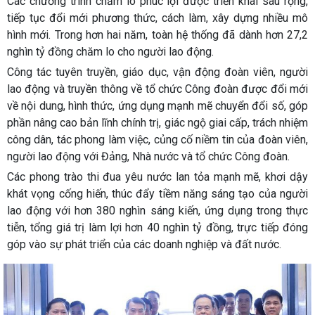
Các chương trình chăm lo phúc lợi được triển khai sâu rộng,
tiếp tục đổi mới phương thức, cách làm, xây dựng nhiều mô
hình mới. Trong hơn hai năm, toàn hệ thống đã dành hơn 27,2
nghìn tỷ đồng chăm lo cho người lao động.
Công tác tuyên truyền, giáo dục, vận động đoàn viên, người
lao động và truyền thông về tổ chức Công đoàn được đổi mới
về nội dung, hình thức, ứng dụng mạnh mẽ chuyển đổi số, góp
phần nâng cao bản lĩnh chính trị, giác ngộ giai cấp, trách nhiệm
công dân, tác phong làm việc, củng cố niềm tin của đoàn viên,
người lao động với Đảng, Nhà nước và tổ chức Công đoàn.
Các phong trào thi đua yêu nước lan tỏa mạnh mẽ, khơi dậy
khát vọng cống hiến, thúc đẩy tiềm năng sáng tạo của người
lao động với hơn 380 nghìn sáng kiến, ứng dụng trong thực
tiễn, tổng giá trị làm lợi hơn 40 nghìn tỷ đồng, trực tiếp đóng
góp vào sự phát triển của các doanh nghiệp và đất nước.