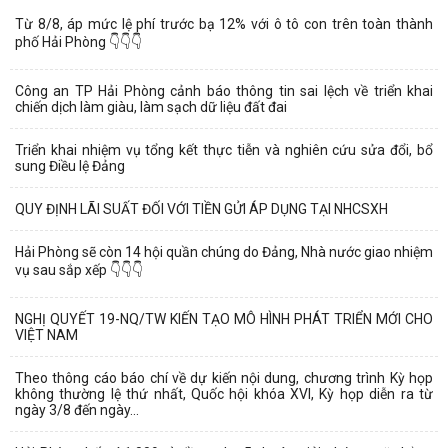
Từ 8/8, áp mức lệ phí trước bạ 12% với ô tô con trên toàn thành
phố Hải Phòng 👇👇👇
Công an TP Hải Phòng cảnh báo thông tin sai lệch về triển khai
chiến dịch làm giàu, làm sạch dữ liệu đất đai
Triển khai nhiệm vụ tổng kết thực tiễn và nghiên cứu sửa đổi, bổ
sung Điều lệ Đảng
QUY ĐỊNH LÃI SUẤT ĐỐI VỚI TIỀN GỬI ÁP DỤNG TẠI NHCSXH
Hải Phòng sẽ còn 14 hội quần chúng do Đảng, Nhà nước giao nhiệm
vụ sau sắp xếp 👇👇👇
NGHỊ QUYẾT 19-NQ/TW KIẾN TẠO MÔ HÌNH PHÁT TRIỂN MỚI CHO
VIỆT NAM
Theo thông cáo báo chí về dự kiến nội dung, chương trình Kỳ họp
không thường lệ thứ nhất, Quốc hội khóa XVI, Kỳ họp diễn ra từ
ngày 3/8 đến ngày...