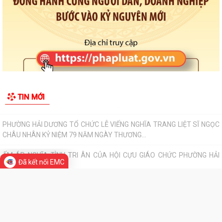
Thông tin chung
Tổ chức bộ máy
Người phát ngôn
Di sản - Văn hóa
Tác phẩm Văn học, nghệ thuật
Đã kết nối EMC
HỘI NGHỊ TUYÊN TRUYỀN, PHỔ BIẾN KIẾN THỨC PHÁP LUẬT VỀ
PHÒNG, CHỐNG MA TÚY VÀ BẢO ĐẢM TRẬT TỰ AN...
THÔNG BÁO VỀ VIỆC THU THẬP HỒ SƠ QUYỀN SỬ DỤNG ĐẤT CỦA
CÁC TỔ CHỨC