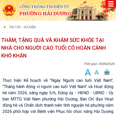
CỔNG THÔNG TIN ĐIỆN TỬ
PHƯỜNG HẢI DƯƠNG
TIN TỨC - SỰ KIỆN
THĂM, TẶNG QUÀ VÀ KHÁM SỨC KHỎE TẠI
NHÀ CHO NGƯỜI CAO TUỔI CÓ HOÀN CẢNH
KHÓ KHĂN
05/06/2026
Thực hiện Kế hoạch về "Ngày Người cao tuổi Việt Nam",
"Tháng hành động vì người cao tuổi Việt Nam" và Hoạt động
hè năm 2026, sáng ngày 5/6, Đảng ủy - HĐND - UBND - Ủy
ban MTTQ Việt Nam phường Hải Dương, Ban Chỉ đạo Hoạt
động hè và Chiến dịch thanh niên tình nguyện hè phường năm
2026 phối hợp với Bệnh viện Phục hồi chức năng Hải Dương