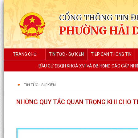
CỔNG THÔNG TIN Đ
PHƯỜNG HẢI 
TRANG CHỦ
TIN TỨC - SỰ KIỆN
TIẾP CẬN THÔNG TIN
BẦU CỬ ĐBQH KHOÁ XVI VÀ ĐB HĐND CÁC CẤP NHIỆ
TIN TỨC - SỰ KIỆN
NHỮNG QUY TẮC QUAN TRỌNG KHI CHO TR