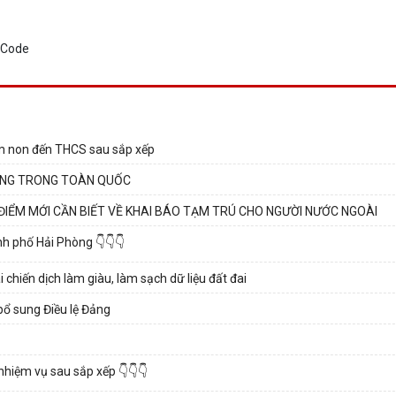
ầm non đến THCS sau sắp xếp
DỤNG TRONG TOÀN QUỐC
ĐIỂM MỚI CẦN BIẾT VỀ KHAI BÁO TẠM TRÚ CHO NGƯỜI NƯỚC NGOÀI
nh phố Hải Phòng 👇👇👇
 chiến dịch làm giàu, làm sạch dữ liệu đất đai
 bổ sung Điều lệ Đảng
hiệm vụ sau sắp xếp 👇👇👇