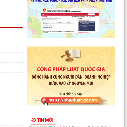
trạng...
PHƯỜNG HẢI DƯƠNG THAM DỰ HỘI NGHỊ TRỰC
TUYẾN NGHE BÁO CÁO TIẾN ĐỘ THỰC HIỆN KẾ
HOẠCH SỐ 150/KH-UBND
HẢI PHÒNG QUYẾT TÂM TẠO ĐỘT PHÁ TĂNG
TRƯỞNG KINH TẾ, PHẤN ĐẤU GRDP GIAI ĐOẠN
2026 - 2030 ĐẠT BÌNH...
HỘI LIÊN HIỆP PHỤ NỮ PHƯỜNG HẢI DƯƠNG TỔ
CHỨC TUYÊN TRUYỀN LUẬT AN TOÀN GIAO
THÔNG, PHÒNG, CHỐNG...
PHƯỜNG HẢI DƯƠNG THAM DỰ HỘI NGHỊ TOÀN
QUỐC NGHIÊN CỨU, HỌC TẬP, QUÁN TRIỆT VÀ
TRIỂN KHAI THỰC HIỆN...
CHƯƠNG TRÌNH CÔNG TÁC TUẦN CỦA LÃNH
ĐẠO UBND PHƯỜNG (Từ ngày 27/7/2026 đến
TIN MỚI
ngày 02/8/2026)