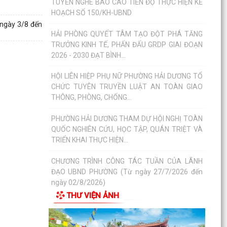
PHƯỜNG HẢI DƯƠNG TỔ CHỨC LỄ VIẾNG NGHĨA
TRANG LIỆT SĨ NGỌC CHÂU NHÂN KỶ NIỆM 79
 ngày 3/8 đến
NĂM NGÀY THƯƠNG...
ẤM ÁP NGHĨA TÌNH TRI ÂN CỦA HỘI CỰU GIÁO
CHỨC PHƯỜNG HẢI DƯƠNG
CHƯƠNG TRÌNH “MÀU HOA ĐỎ” THẮM ĐƯỢM
NGHĨA TÌNH TRI ÂN NGƯỜI CÓ CÔNG VỚI CÁCH
MẠNG
“BỮA CƠM TRI ÂN” – NGHĨA TÌNH CỦA TUỔI
TRẺ PHƯỜNG HẢI DƯƠNG DÀNH CHO CÁC GIA
ĐÌNH NGƯỜI CÓ CÔNG
HỘI ĐỒNG NHÂN DÂN PHƯỜNG HẢI DƯƠNG ỨNG
DỤNG PHẦN MỀM Q-CABINET TRONG TỔ CHỨC
KỲ HỌP THỨ BA
THƯ VIỆN ẢNH
THÔNG BÁO VỀ VIỆC PHỐI HỢP CUNG CẤP HỒ
SƠ, GIẤY TỜ VỀ QUYỀN SỬ DỤNG ĐẤT PHỤC VỤ