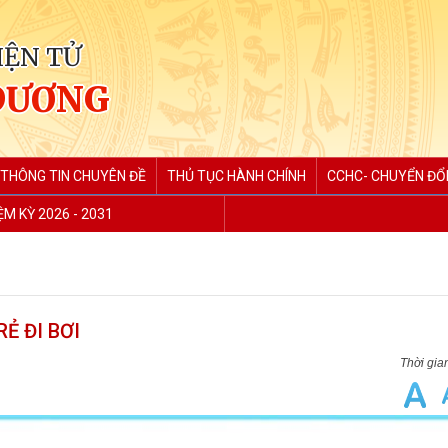
IỆN TỬ
DƯƠNG
THÔNG TIN CHUYÊN ĐỀ
THỦ TỤC HÀNH CHÍNH
CCHC- CHUYỂN ĐỔI
M KỲ 2026 - 2031
Ẻ ĐI BƠI