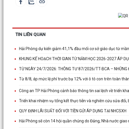
TIN LIÊN QUAN
Hải Phòng dự kiến giảm 41,1% đầu mối cơ sở giáo dục từ m
KHUNG KẾ HOẠCH THỜI GIAN TỪ NĂM HỌC 2026-2027 ÁP 
TỪ NGÀY 24/7/2026: THÔNG TƯ 87/2026/TT-BCA – NHỮNG 
Từ 8/8, áp mức lệ phí trước bạ 12% với ô tô con trên toàn thà
Công an TP Hải Phòng cảnh báo thông tin sai lệch về triển khai
Triển khai nhiệm vụ tổng kết thực tiễn và nghiên cứu sửa đổi,
QUY ĐỊNH LÃI SUẤT ĐỐI VỚI TIỀN GỬI ÁP DỤNG TẠI NHCSXH
Hải Phòng sẽ còn 14 hội quần chúng do Đảng, Nhà nước giao n