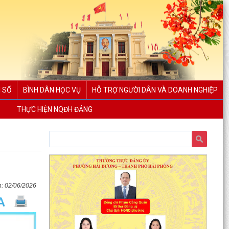
 SỐ
BÌNH DÂN HỌC VỤ
HỖ TRỢ NGƯỜI DÂN VÀ DOANH NGHIỆP
THỰC HIỆN NQĐH ĐẢNG
02/06/2026