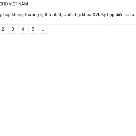
 CHO VIỆT NAM
ỳ họp không thường lệ thứ nhất, Quốc hội khóa XVI, Kỳ họp diễn ra từ
2
3
4
5
...