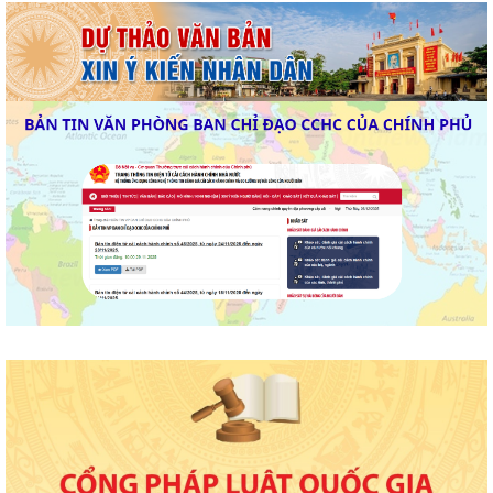
HỘI NGHỊ TUYÊN TRUYỀN, PHỔ BIẾN KIẾN THỨC PHÁP LUẬT VỀ
PHÒNG, CHỐNG MA TÚY VÀ BẢO ĐẢM TRẬT TỰ AN...