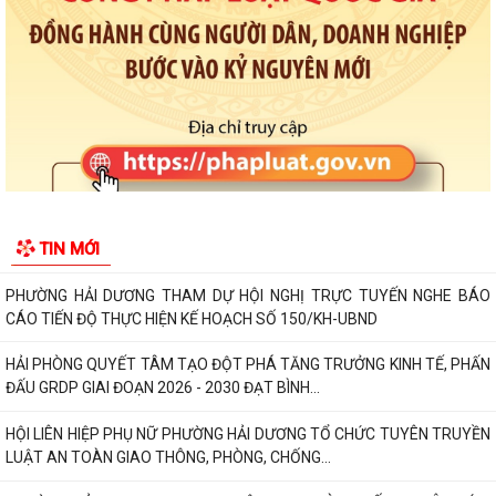
THÔNG BÁO VỀ VIỆC THU THẬP HỒ SƠ QUYỀN SỬ DỤNG ĐẤT CỦA
CÁC TỔ CHỨC
Triển khai thực hiện Thông báo Kết luận của Phó thủ tướng Chính phủ
Phạm Thị Thanh Trà về bảo vệ...
Triển khai thực hiện Kế hoạch 241/KH-SYT về thực hiện Kế hoạch số
212/KH-UBND ngày 12/6/2026 của...
Triển khai hoạt động của Kế hoạch 237/KH-SYT về phòng, chống suy
TIN MỚI
dinh dưỡng, cải thiện tình trạng...
PHƯỜNG HẢI DƯƠNG THAM DỰ HỘI NGHỊ TRỰC TUYẾN NGHE BÁO
CÁO TIẾN ĐỘ THỰC HIỆN KẾ HOẠCH SỐ 150/KH-UBND
HẢI PHÒNG QUYẾT TÂM TẠO ĐỘT PHÁ TĂNG TRƯỞNG KINH TẾ, PHẤN
ĐẤU GRDP GIAI ĐOẠN 2026 - 2030 ĐẠT BÌNH...
HỘI LIÊN HIỆP PHỤ NỮ PHƯỜNG HẢI DƯƠNG TỔ CHỨC TUYÊN TRUYỀN
LUẬT AN TOÀN GIAO THÔNG, PHÒNG, CHỐNG...