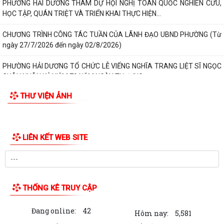
PHƯỜNG HẢI DƯƠNG THAM DỰ HỘI NGHỊ TOÀN QUỐC NGHIÊN CỨU,
HỌC TẬP, QUÁN TRIỆT VÀ TRIỂN KHAI THỰC HIỆN...
CHƯƠNG TRÌNH CÔNG TÁC TUẦN CỦA LÃNH ĐẠO UBND PHƯỜNG (Từ
ngày 27/7/2026 đến ngày 02/8/2026)
PHƯỜNG HẢI DƯƠNG TỔ CHỨC LỄ VIẾNG NGHĨA TRANG LIỆT SĨ NGỌC
CHÂU NHÂN KỶ NIỆM 79 NĂM NGÀY THƯƠNG...
THƯ VIỆN ẢNH
ẤM ÁP NGHĨA TÌNH TRI ÂN CỦA HỘI CỰU GIÁO CHỨC PHƯỜNG HẢI
DƯƠNG
CHƯƠNG TRÌNH “MÀU HOA ĐỎ” THẮM ĐƯỢM NGHĨA TÌNH TRI ÂN
NGƯỜI CÓ CÔNG VỚI CÁCH MẠNG
“BỮA CƠM TRI ÂN” – NGHĨA TÌNH CỦA TUỔI TRẺ PHƯỜNG HẢI DƯƠNG
DÀNH CHO CÁC GIA ĐÌNH NGƯỜI CÓ CÔNG
HỘI ĐỒNG NHÂN DÂN PHƯỜNG HẢI DƯƠNG ỨNG DỤNG PHẦN MỀM Q-
CABINET TRONG TỔ CHỨC KỲ HỌP THỨ BA
THÔNG BÁO VỀ VIỆC PHỐI HỢP CUNG CẤP HỒ SƠ, GIẤY TỜ VỀ QUYỀN