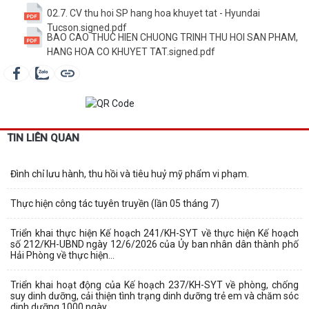
02.7. CV thu hoi SP hang hoa khuyet tat - Hyundai
Tucson.signed.pdf
BAO CAO THUC HIEN CHUONG TRINH THU HOI SAN PHAM,
HANG HOA CO KHUYET TAT.signed.pdf
TIN LIÊN QUAN
Đình chỉ lưu hành, thu hồi và tiêu huỷ mỹ phẩm vi phạm.
Thực hiện công tác tuyên truyền (lần 05 tháng 7)
Triển khai thực hiện Kế hoạch 241/KH-SYT về thực hiện Kế hoạch
số 212/KH-UBND ngày 12/6/2026 của Ủy ban nhân dân thành phố
Hải Phòng về thực hiện...
Triển khai hoạt động của Kế hoạch 237/KH-SYT về phòng, chống
suy dinh dưỡng, cải thiện tình trạng dinh dưỡng trẻ em và chăm sóc
dinh dưỡng 1000 ngày...