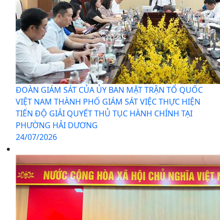
ĐOÀN GIÁM SÁT CỦA ỦY BAN MẶT TRẬN TỔ QUỐC
VIỆT NAM THÀNH PHỐ GIÁM SÁT VIỆC THỰC HIỆN
TIẾN ĐỘ GIẢI QUYẾT THỦ TỤC HÀNH CHÍNH TẠI
PHƯỜNG HẢI DƯƠNG
24/07/2026