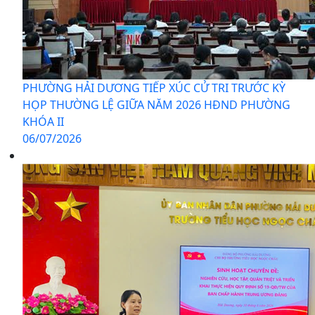
PHƯỜNG HẢI DƯƠNG TIẾP XÚC CỬ TRI TRƯỚC KỲ
HỌP THƯỜNG LỆ GIỮA NĂM 2026 HĐND PHƯỜNG
KHÓA II
06/07/2026