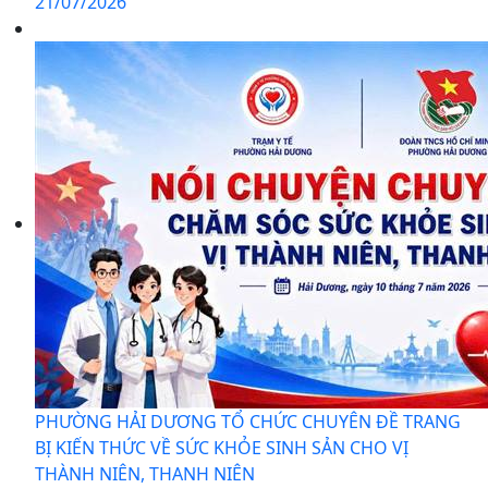
21/07/2026
PHƯỜNG HẢI DƯƠNG TỔ CHỨC CHUYÊN ĐỀ TRANG
BỊ KIẾN THỨC VỀ SỨC KHỎE SINH SẢN CHO VỊ
THÀNH NIÊN, THANH NIÊN