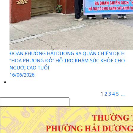
ĐOÀN PHƯỜNG HẢI DƯƠNG RA QUÂN CHIẾN DỊCH
“HOA PHƯỢNG ĐỎ” HỖ TRỢ KHÁM SỨC KHỎE CHO
NGƯỜI CAO TUỔI
16/06/2026
1
2
3
4
5
...