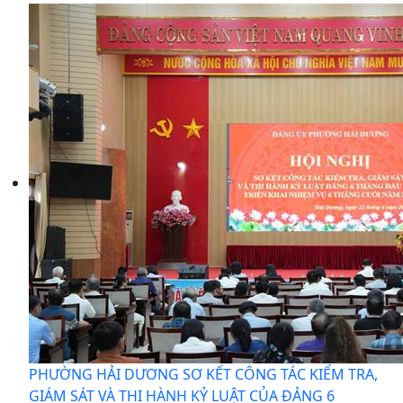
PHƯỜNG HẢI DƯƠNG SƠ KẾT CÔNG TÁC KIỂM TRA,
GIÁM SÁT VÀ THI HÀNH KỶ LUẬT CỦA ĐẢNG 6