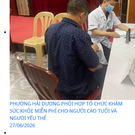
PHƯỜNG HẢI DƯƠNG PHỐI HỢP TỔ CHỨC KHÁM
SỨC KHỎE MIỄN PHÍ CHO NGƯỜI CAO TUỔI VÀ
NGƯỜI YẾU THẾ
27/06/2026