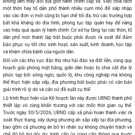
không làm thay đổi địa giới hành chính cấp xã. Việc chia tách
một thôn hay tổ dân phố thành nhiều cụm nhỏ để sáp nhập
vào các đơn vị mới cũng bị hạn chế tối đa, trừ các trường hợp
bất khả kháng do địa hình, phong tục tập quán hay để nâng
cao hiệu quả quản lý hành chính. Cơ sở hạ tầng tại các thôn, tổ
dân phố mới thành lập bắt buộc phải được rà soát để đảm
bảo phục vụ tốt cho sinh hoạt, sản xuất, kinh doanh, học tập
và khám chữa bệnh của người dân.
Đối với các khu vực đặc thù như hải đảo xa đất liền, vùng quy
hoạch giải phóng mặt bằng, giãn dân hoặc bị chia cắt địa lý
phức tạp bởi sông ngòi, quốc lộ, khu công nghiệp mà không
thể thực hiện sắp xếp, địa phương bắt buộc phải có văn bản
giải trình rõ lý do và căn cứ đề xuất cụ thể.
Lộ trình thực hiện của Kế hoạch lần này được UBND thành phố
thiết lập vô cùng khẩn trương với các mốc thời gian cụ thể.
Trước ngày 30/5/2026,
UBND cấp xã phải hoàn thành việc rà
soát thực trạng, xây dựng phương án sắp xếp tại địa phương,
bao gồm cả phương án bố trí nhân sự không chuyên trách và
chế độ hỗ trợ dôi dư, trình cấp ủy cùng cấp thông qua trước