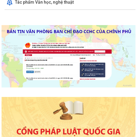
Phạm Thị Thanh Trà về bảo vệ...
Tác phẩm Văn học, nghệ thuật
Triển khai thực hiện Kế hoạch 241/KH-SYT về thực hiện Kế hoạch số
212/KH-UBND ngày 12/6/2026 của...
Triển khai hoạt động của Kế hoạch 237/KH-SYT về phòng, chống suy
dinh dưỡng, cải thiện tình trạng...
PHƯỜNG HẢI DƯƠNG THAM DỰ HỘI NGHỊ TRỰC TUYẾN NGHE BÁO
CÁO TIẾN ĐỘ THỰC HIỆN KẾ HOẠCH SỐ 150/KH-UBND
HẢI PHÒNG QUYẾT TÂM TẠO ĐỘT PHÁ TĂNG TRƯỞNG KINH TẾ, PHẤN
ĐẤU GRDP GIAI ĐOẠN 2026 - 2030 ĐẠT BÌNH...
HỘI LIÊN HIỆP PHỤ NỮ PHƯỜNG HẢI DƯƠNG TỔ CHỨC TUYÊN TRUYỀN
LUẬT AN TOÀN GIAO THÔNG, PHÒNG, CHỐNG...
PHƯỜNG HẢI DƯƠNG THAM DỰ HỘI NGHỊ TOÀN QUỐC NGHIÊN CỨU,
HỌC TẬP, QUÁN TRIỆT VÀ TRIỂN KHAI THỰC HIỆN...
CHƯƠNG TRÌNH CÔNG TÁC TUẦN CỦA LÃNH ĐẠO UBND PHƯỜNG (Từ
ngày 27/7/2026 đến ngày 02/8/2026)