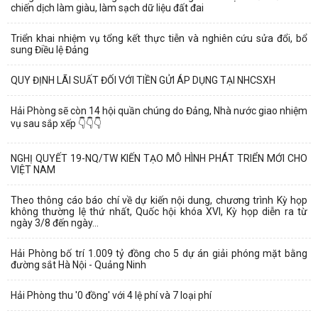
chiến dịch làm giàu, làm sạch dữ liệu đất đai
Triển khai nhiệm vụ tổng kết thực tiễn và nghiên cứu sửa đổi, bổ
sung Điều lệ Đảng
QUY ĐỊNH LÃI SUẤT ĐỐI VỚI TIỀN GỬI ÁP DỤNG TẠI NHCSXH
Hải Phòng sẽ còn 14 hội quần chúng do Đảng, Nhà nước giao nhiệm
vụ sau sắp xếp 👇👇👇
NGHỊ QUYẾT 19-NQ/TW KIẾN TẠO MÔ HÌNH PHÁT TRIỂN MỚI CHO
VIỆT NAM
Theo thông cáo báo chí về dự kiến nội dung, chương trình Kỳ họp
không thường lệ thứ nhất, Quốc hội khóa XVI, Kỳ họp diễn ra từ
ngày 3/8 đến ngày...
Hải Phòng bố trí 1.009 tỷ đồng cho 5 dự án giải phóng mặt bằng
đường sắt Hà Nội - Quảng Ninh
Hải Phòng thu '0 đồng' với 4 lệ phí và 7 loại phí