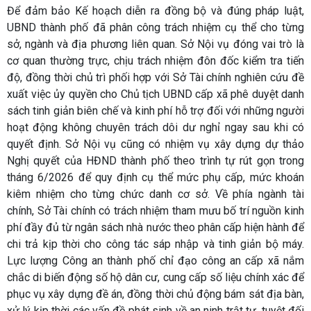
Để đảm bảo Kế hoạch diễn ra đồng bộ và đúng pháp luật,
UBND thành phố đã phân công trách nhiệm cụ thể cho từng
sở, ngành và địa phương liên quan. Sở Nội vụ đóng vai trò là
cơ quan thường trực, chịu trách nhiệm đôn đốc kiểm tra tiến
độ, đồng thời chủ trì phối hợp với Sở Tài chính nghiên cứu đề
xuất việc ủy quyền cho Chủ tịch UBND cấp xã phê duyệt danh
sách tinh giản biên chế và kinh phí hỗ trợ đối với những người
hoạt động không chuyên trách dôi dư nghỉ ngay sau khi có
quyết định. Sở Nội vụ cũng có nhiệm vụ xây dựng dự thảo
Nghị quyết của HĐND thành phố theo trình tự rút gọn trong
tháng 6/2026 để quy định cụ thể mức phụ cấp, mức khoán
kiêm nhiệm cho từng chức danh cơ sở. Về phía ngành tài
chính, Sở Tài chính có trách nhiệm tham mưu bố trí nguồn kinh
phí đầy đủ từ ngân sách nhà nước theo phân cấp hiện hành để
chi trả kịp thời cho công tác sáp nhập và tinh giản bộ máy.
Lực lượng Công an thành phố chỉ đạo công an cấp xã nắm
chắc di biến động số hộ dân cư, cung cấp số liệu chính xác để
phục vụ xây dựng đề án, đồng thời chủ động bám sát địa bàn,
xử lý kịp thời các vấn đề phát sinh về an ninh trật tự, tuyệt đối