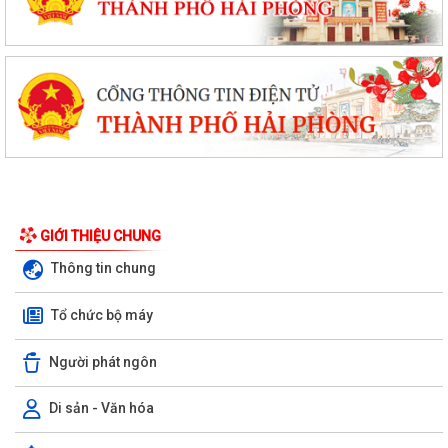
GIỚI THIỆU CHUNG
Thông tin chung
HỘI NGHỊ TUYÊN TRUYỀN, PHỔ BIẾN KIẾN THỨC PHÁP LUẬT VỀ
Tổ chức bộ máy
PHÒNG, CHỐNG MA TÚY VÀ BẢO ĐẢM TRẬT TỰ AN...
Người phát ngôn
THÔNG BÁO VỀ VIỆC THU THẬP HỒ SƠ QUYỀN SỬ DỤNG ĐẤT CỦA
CÁC TỔ CHỨC
Di sản - Văn hóa
Triển khai thực hiện Thông báo Kết luận của Phó thủ tướng Chính phủ