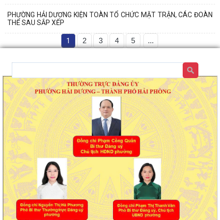
PHƯỜNG HẢI DƯƠNG KIỆN TOÀN TỔ CHỨC MẶT TRẬN, CÁC ĐOÀN
THỂ SAU SẮP XẾP
1
2
3
4
5
...