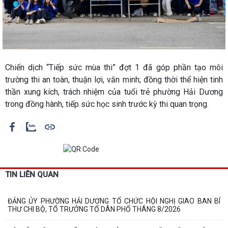
Chiến dịch “Tiếp sức mùa thi” đợt 1 đã góp phần tạo môi
trường thi an toàn, thuận lợi, văn minh; đồng thời thể hiện tinh
thần xung kích, trách nhiệm của tuổi trẻ phường Hải Dương
trong đồng hành, tiếp sức học sinh trước kỳ thi quan trọng.
TIN LIÊN QUAN
ĐẢNG ỦY PHƯỜNG HẢI DƯƠNG TỔ CHỨC HỘI NGHỊ GIAO BAN BÍ
THƯ CHI BỘ, TỔ TRƯỞNG TỔ DÂN PHỐ THÁNG 8/2026