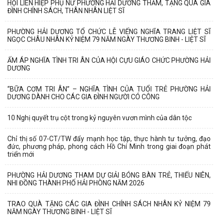
HỘI LIÊN HIỆP PHỤ NỮ PHƯỜNG HẢI DƯƠNG THĂM, TẶNG QUÀ GIA
ĐÌNH CHÍNH SÁCH, THÂN NHÂN LIỆT SĨ
PHƯỜNG HẢI DƯƠNG TỔ CHỨC LỄ VIẾNG NGHĨA TRANG LIỆT SĨ
NGỌC CHÂU NHÂN KỶ NIỆM 79 NĂM NGÀY THƯƠNG BINH - LIỆT SĨ
ẤM ÁP NGHĨA TÌNH TRI ÂN CỦA HỘI CỰU GIÁO CHỨC PHƯỜNG HẢI
DƯƠNG
“BỮA CƠM TRI ÂN” – NGHĨA TÌNH CỦA TUỔI TRẺ PHƯỜNG HẢI
DƯƠNG DÀNH CHO CÁC GIA ĐÌNH NGƯỜI CÓ CÔNG
10 Nghị quyết trụ cột trong kỷ nguyên vươn mình của dân tộc
Chỉ thị số 07-CT/TW đẩy mạnh học tập, thực hành tư tưởng, đạo
đức, phương pháp, phong cách Hồ Chí Minh trong giai đoạn phát
triển mới
PHƯỜNG HẢI DƯƠNG THAM DỰ GIẢI BÓNG BÀN TRẺ, THIẾU NIÊN,
NHI ĐỒNG THÀNH PHỐ HẢI PHÒNG NĂM 2026
TRAO QUÀ TẶNG CÁC GIA ĐÌNH CHÍNH SÁCH NHÂN KỶ NIỆM 79
NĂM NGÀY THƯƠNG BINH - LIỆT SĨ