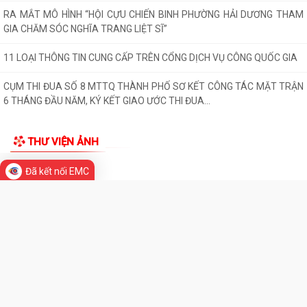
HẢI PHÒNG QUYẾT TÂM TẠO ĐỘT PHÁ TĂNG TRƯỞNG KINH TẾ, PHẤN
ĐẤU GRDP GIAI ĐOẠN 2026 - 2030 ĐẠT BÌNH...
Người phát ngôn
HỘI LIÊN HIỆP PHỤ NỮ PHƯỜNG HẢI DƯƠNG TỔ CHỨC TUYÊN TRUYỀN
Di sản - Văn hóa
LUẬT AN TOÀN GIAO THÔNG, PHÒNG, CHỐNG...
Tác phẩm Văn học, nghệ thuật
PHƯỜNG HẢI DƯƠNG THAM DỰ HỘI NGHỊ TOÀN QUỐC NGHIÊN CỨU,
HỌC TẬP, QUÁN TRIỆT VÀ TRIỂN KHAI THỰC HIỆN...
CHƯƠNG TRÌNH CÔNG TÁC TUẦN CỦA LÃNH ĐẠO UBND PHƯỜNG (Từ
ngày 27/7/2026 đến ngày 02/8/2026)
Đã kết nối EMC
PHƯỜNG HẢI DƯƠNG TỔ CHỨC LỄ VIẾNG NGHĨA TRANG LIỆT SĨ NGỌC
CHÂU NHÂN KỶ NIỆM 79 NĂM NGÀY THƯƠNG...
ẤM ÁP NGHĨA TÌNH TRI ÂN CỦA HỘI CỰU GIÁO CHỨC PHƯỜNG HẢI
DƯƠNG
CHƯƠNG TRÌNH “MÀU HOA ĐỎ” THẮM ĐƯỢM NGHĨA TÌNH TRI ÂN
NGƯỜI CÓ CÔNG VỚI CÁCH MẠNG