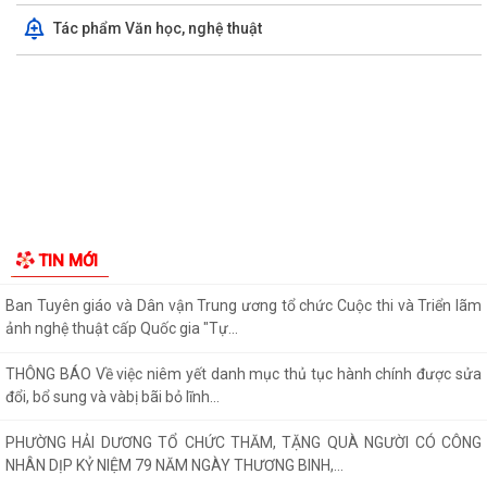
HỘI NGHỊ TUYÊN TRUYỀN, PHỔ BIẾN KIẾN THỨC PHÁP LUẬT VỀ
PHÒNG, CHỐNG MA TÚY VÀ BẢO ĐẢM TRẬT TỰ AN...
THÔNG BÁO VỀ VIỆC THU THẬP HỒ SƠ QUYỀN SỬ DỤNG ĐẤT CỦA
CÁC TỔ CHỨC
Triển khai thực hiện Thông báo Kết luận của Phó thủ tướng Chính phủ
Phạm Thị Thanh Trà về bảo vệ...
Triển khai thực hiện Kế hoạch 241/KH-SYT về thực hiện Kế hoạch số
212/KH-UBND ngày 12/6/2026 của...
Triển khai hoạt động của Kế hoạch 237/KH-SYT về phòng, chống suy
dinh dưỡng, cải thiện tình trạng...
GIỚI THIỆU CHUNG
Thông tin chung
PHƯỜNG HẢI DƯƠNG THAM DỰ HỘI NGHỊ TRỰC TUYẾN NGHE BÁO
CÁO TIẾN ĐỘ THỰC HIỆN KẾ HOẠCH SỐ 150/KH-UBND
Tổ chức bộ máy