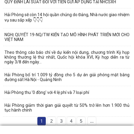
QUY ĐỊNH LÃI SUẤT ĐỐI VỚI TIỀN GỬI ÁP DỤNG TẠI NHCSXH
Hải Phòng sẽ còn 14 hội quần chúng do Đảng, Nhà nước giao nhiệm
vụ sau sắp xếp 👇👇👇
NGHỊ QUYẾT 19-NQ/TW KIẾN TẠO MÔ HÌNH PHÁT TRIỂN MỚI CHO
VIỆT NAM
Theo thông cáo báo chí về dự kiến nội dung, chương trình Kỳ họp
không thường lệ thứ nhất, Quốc hội khóa XVI, Kỳ họp diễn ra từ
ngày 3/8 đến ngày...
Hải Phòng bố trí 1.009 tỷ đồng cho 5 dự án giải phóng mặt bằng
đường sắt Hà Nội - Quảng Ninh
Hải Phòng thu '0 đồng' với 4 lệ phí và 7 loại phí
Hải Phòng giảm thời gian giải quyết từ 50% trở lên hơn 1.900 thủ
tục hành chính
1
2
3
4
5
...