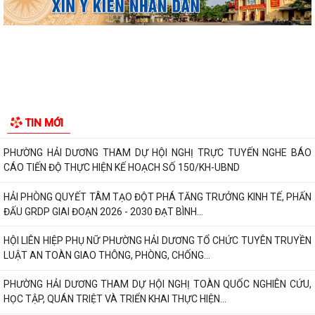
HỘI NGHỊ TUYÊN TRUYỀN, PHỔ BIẾN KIẾN THỨC PHÁP LUẬT VỀ
PHÒNG, CHỐNG MA TÚY VÀ BẢO ĐẢM TRẬT TỰ AN...
THÔNG BÁO VỀ VIỆC THU THẬP HỒ SƠ QUYỀN SỬ DỤNG ĐẤT CỦA
CÁC TỔ CHỨC
Triển khai thực hiện Thông báo Kết luận của Phó thủ tướng Chính phủ