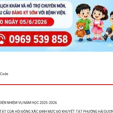
IỆN NHIỆM VỤ NĂM HỌC 2025-2026
 TẬT CỦA HỘI ĐỒNG XÁC ĐỊNH MỨC ĐỘ KHUYẾT TẬT PHƯỜNG HẢI DƯƠ