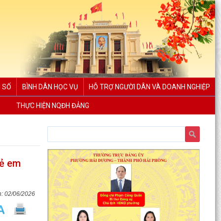
 SỐ
BÌNH DÂN HỌC VỤ
HỖ TRỢ NGƯỜI DÂN VÀ DOANH NGHIỆP
THỰC HIỆN NQĐH ĐẢNG
rẻ em
02/06/2026