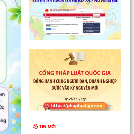
trạng...
PHƯỜNG HẢI DƯƠNG THAM DỰ HỘI NGHỊ TRỰC
TUYẾN NGHE BÁO CÁO TIẾN ĐỘ THỰC HIỆN KẾ
HOẠCH SỐ 150/KH-UBND
HẢI PHÒNG QUYẾT TÂM TẠO ĐỘT PHÁ TĂNG
TRƯỞNG KINH TẾ, PHẤN ĐẤU GRDP GIAI ĐOẠN
2026 - 2030 ĐẠT BÌNH...
HỘI LIÊN HIỆP PHỤ NỮ PHƯỜNG HẢI DƯƠNG TỔ
CHỨC TUYÊN TRUYỀN LUẬT AN TOÀN GIAO
THÔNG, PHÒNG, CHỐNG...
PHƯỜNG HẢI DƯƠNG THAM DỰ HỘI NGHỊ TOÀN
QUỐC NGHIÊN CỨU, HỌC TẬP, QUÁN TRIỆT VÀ
TRIỂN KHAI THỰC HIỆN...
CHƯƠNG TRÌNH CÔNG TÁC TUẦN CỦA LÃNH
ĐẠO UBND PHƯỜNG (Từ ngày 27/7/2026 đến
TIN MỚI
ngày 02/8/2026)