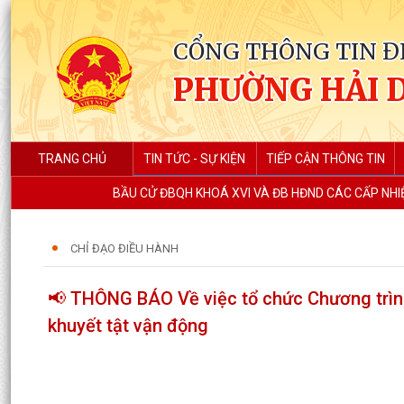
CỔNG THÔNG TIN Đ
PHƯỜNG HẢI 
TRANG CHỦ
TIN TỨC - SỰ KIỆN
TIẾP CẬN THÔNG TIN
BẦU CỬ ĐBQH KHOÁ XVI VÀ ĐB HĐND CÁC CẤP NHIỆ
CHỈ ĐẠO ĐIỀU HÀNH
📢 THÔNG BÁO Về việc tổ chức Chương trình
khuyết tật vận động