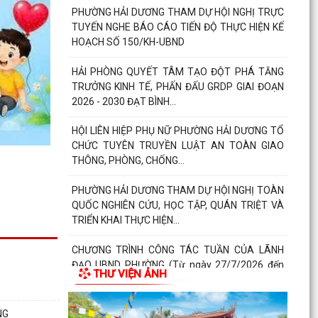
PHƯỜNG HẢI DƯƠNG TỔ CHỨC LỄ VIẾNG NGHĨA
TRANG LIỆT SĨ NGỌC CHÂU NHÂN KỶ NIỆM 79
NĂM NGÀY THƯƠNG...
ẤM ÁP NGHĨA TÌNH TRI ÂN CỦA HỘI CỰU GIÁO
CHỨC PHƯỜNG HẢI DƯƠNG
CHƯƠNG TRÌNH “MÀU HOA ĐỎ” THẮM ĐƯỢM
NGHĨA TÌNH TRI ÂN NGƯỜI CÓ CÔNG VỚI CÁCH
MẠNG
“BỮA CƠM TRI ÂN” – NGHĨA TÌNH CỦA TUỔI
TRẺ PHƯỜNG HẢI DƯƠNG DÀNH CHO CÁC GIA
ĐÌNH NGƯỜI CÓ CÔNG
HỘI ĐỒNG NHÂN DÂN PHƯỜNG HẢI DƯƠNG ỨNG
DỤNG PHẦN MỀM Q-CABINET TRONG TỔ CHỨC
KỲ HỌP THỨ BA
THƯ VIỆN ẢNH
THÔNG BÁO VỀ VIỆC PHỐI HỢP CUNG CẤP HỒ
SƠ, GIẤY TỜ VỀ QUYỀN SỬ DỤNG ĐẤT PHỤC VỤ
NG