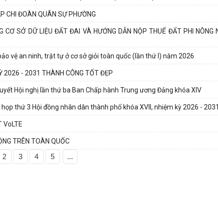
ẬP CHI ĐOÀN QUÂN SỰ PHƯỜNG
G CƠ SỞ DỮ LIỆU ĐẤT ĐAI VÀ HƯỚNG DẪN NỘP THUẾ ĐẤT PHI NÔNG 
o vệ an ninh, trật tự ở cơ sở giỏi toàn quốc (lần thứ I) năm 2026
KỲ 2026 - 2031 THÀNH CÔNG TỐT ĐẸP
ị quyết Hội nghị lần thứ ba Ban Chấp hành Trung ương Đảng khóa XIV
 họp thứ 3 Hội đồng nhân dân thành phố khóa XVII, nhiệm kỳ 2026 - 203
T VoLTE
ĐỘNG TRÊN TOÀN QUỐC
2
3
4
5
...