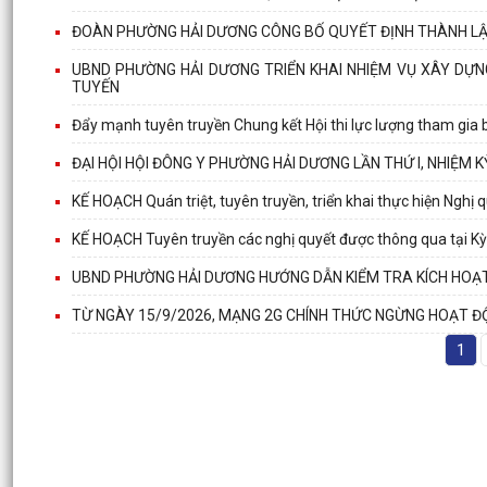
ĐOÀN PHƯỜNG HẢI DƯƠNG CÔNG BỐ QUYẾT ĐỊNH THÀNH L
UBND PHƯỜNG HẢI DƯƠNG TRIỂN KHAI NHIỆM VỤ XÂY DỰN
TUYẾN
Đẩy mạnh tuyên truyền Chung kết Hội thi lực lượng tham gia bả
ĐẠI HỘI HỘI ĐÔNG Y PHƯỜNG HẢI DƯƠNG LẦN THỨ I, NHIỆM 
KẾ HOẠCH Quán triệt, tuyên truyền, triển khai thực hiện Ngh
KẾ HOẠCH Tuyên truyền các nghị quyết được thông qua tại Kỳ
UBND PHƯỜNG HẢI DƯƠNG HƯỚNG DẪN KIỂM TRA KÍCH HOẠ
TỪ NGÀY 15/9/2026, MẠNG 2G CHÍNH THỨC NGỪNG HOẠT 
1