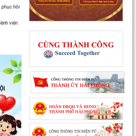
 phục hồi
ệnh viện.