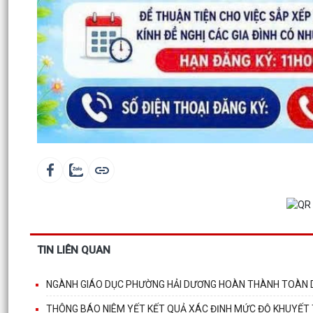
TIN LIÊN QUAN
NGÀNH GIÁO DỤC PHƯỜNG HẢI DƯƠNG HOÀN THÀNH TOÀN D
THÔNG BÁO NIÊM YẾT KẾT QUẢ XÁC ĐỊNH MỨC ĐỘ KHUYẾT